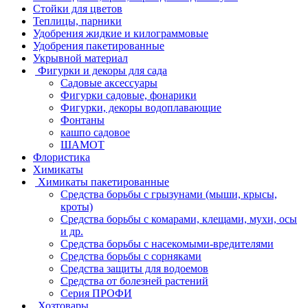
Стойки для цветов
Теплицы, парники
Удобрения жидкие и килограммовые
Удобрения пакетированные
Укрывной материал
Фигурки и декоры для сада
Садовые аксессуары
Фигурки садовые, фонарики
Фигурки, декоры водоплавающие
Фонтаны
кашпо садовое
ШАМОТ
Флористика
Химикаты
Химикаты пакетированные
Средства борьбы с грызунами (мыши, крысы,
кроты)
Средства борьбы с комарами, клещами, мухи, осы
и др.
Средства борьбы с насекомыми-вредителями
Средства борьбы с сорняками
Средства защиты для водоемов
Средства от болезней растений
Серия ПРОФИ
Хозтовары