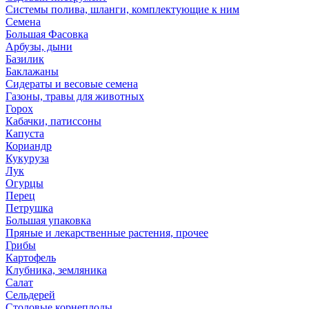
Системы полива, шланги, комплектующие к ним
Семена
Большая Фасовка
Арбузы, дыни
Базилик
Баклажаны
Сидераты и весовые семена
Газоны, травы для животных
Горох
Кабачки, патиссоны
Капуста
Кориандр
Кукуруза
Лук
Огурцы
Перец
Петрушка
Большая упаковка
Пряные и лекарственные растения, прочее
Грибы
Картофель
Клубника, земляника
Салат
Сельдерей
Столовые корнеплоды