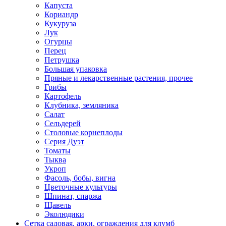
Капуста
Кориандр
Кукуруза
Лук
Огурцы
Перец
Петрушка
Большая упаковка
Пряные и лекарственные растения, прочее
Грибы
Картофель
Клубника, земляника
Салат
Сельдерей
Столовые корнеплоды
Серия Дуэт
Томаты
Тыква
Укроп
Фасоль, бобы, вигна
Цветочные культуры
Шпинат, спаржа
Щавель
Эколюдики
Сетка садовая, арки, ограждения для клумб