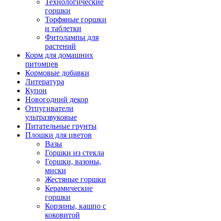
Технологические
горшки
Торфяные горшки
и таблетки
Фитолампы для
растений
Корм для домашних
питомцев
Кормовые добавки
Литература
Купон
Новогодний декор
Отпугиватели
ультразвуковые
Питательные грунты
Плошки для цветов
Вазы
Горшки из стекла
Горшки, вазоны,
миски
Жестяные горшки
Керамические
горшки
Корзины, кашпо с
коковитой