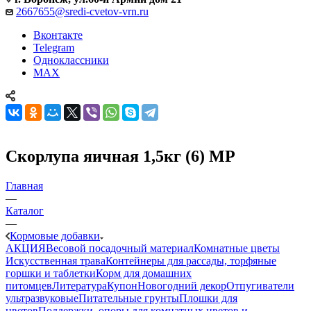
2667655@sredi-cvetov-vrn.ru
Вконтакте
Telegram
Одноклассники
MAX
Скорлупа яичная 1,5кг (6) МР
Главная
—
Каталог
—
Кормовые добавки
АКЦИЯ
Весовой посадочный материал
Комнатные цветы
Искусственная трава
Контейнеры для рассады, торфяные
горшки и таблетки
Корм для домашних
питомцев
Литература
Купон
Новогодний декор
Отпугиватели
ультразвуковые
Питательные грунты
Плошки для
цветов
Поддержки, опоры для комнатных цветов и