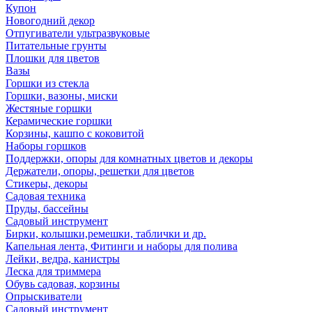
Купон
Новогодний декор
Отпугиватели ультразвуковые
Питательные грунты
Плошки для цветов
Вазы
Горшки из стекла
Горшки, вазоны, миски
Жестяные горшки
Керамические горшки
Корзины, кашпо с коковитой
Наборы горшков
Поддержки, опоры для комнатных цветов и декоры
Держатели, опоры, решетки для цветов
Стикеры, декоры
Садовая техника
Пруды, бассейны
Садовый инструмент
Бирки, колышки,ремешки, таблички и др.
Капельная лента, Фитинги и наборы для полива
Лейки, ведра, канистры
Леска для триммера
Обувь садовая, корзины
Опрыскиватели
Садовый инструмент