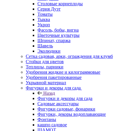
Столовые корнеплоды
Серия Дуэт
Томаты
Тыква
Укроп
Фасоль, бобы, вигна
Цветочные культуры
Шпинат, спаржа
Щавель
Эколюдики
Сетка садовая, арки, ограждения для клумб
Стойки для цветов
Теплицы, парники
Удобрения жидкие и килограммовые
Удобрения пакетированные
Укрывной материал
Фигурки и декоры для сада
Назад
Фигурки и декоры для сада
Садовые аксессуары
Фигурки садовые, фонарики
Фигурки, декоры водоплавающие
Фонтаны
кашпо садовое
ШАМОТ