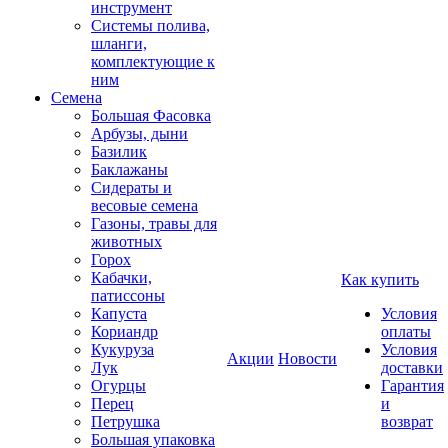
инструмент
Системы полива,
шланги,
комплектующие к
ним
Семена
Большая Фасовка
Арбузы, дыни
Базилик
Баклажаны
Сидераты и
весовые семена
Газоны, травы для
животных
Горох
Кабачки,
Как купить
патиссоны
Капуста
Условия
Кориандр
оплаты
Кукуруза
Условия
Акции
Новости
Лук
доставки
Огурцы
Гарантия
Перец
и
Петрушка
возврат
Большая упаковка