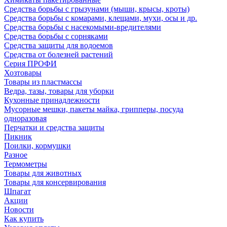
Средства борьбы с грызунами (мыши, крысы, кроты)
Средства борьбы с комарами, клещами, мухи, осы и др.
Средства борьбы с насекомыми-вредителями
Средства борьбы с сорняками
Средства защиты для водоемов
Средства от болезней растений
Серия ПРОФИ
Хозтовары
Товары из пластмассы
Ведра, тазы, товары для уборки
Кухонные принадлежности
Мусорные мешки, пакеты майка, грипперы, посуда
одноразовая
Перчатки и средства защиты
Пикник
Поилки, кормушки
Разное
Термометры
Товары для животных
Товары для консервирования
Шпагат
Акции
Новости
Как купить