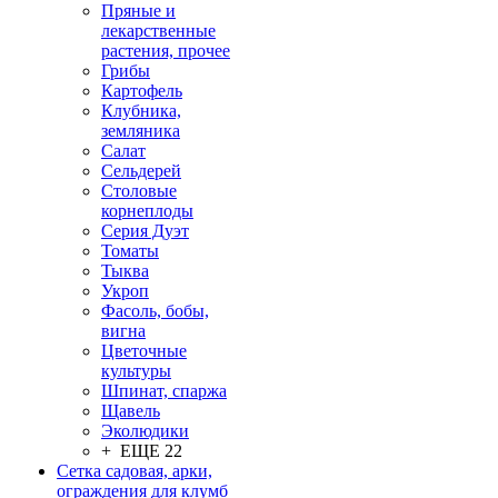
Пряные и
лекарственные
растения, прочее
Грибы
Картофель
Клубника,
земляника
Салат
Сельдерей
Столовые
корнеплоды
Серия Дуэт
Томаты
Тыква
Укроп
Фасоль, бобы,
вигна
Цветочные
культуры
Шпинат, спаржа
Щавель
Эколюдики
+ ЕЩЕ 22
Сетка садовая, арки,
ограждения для клумб