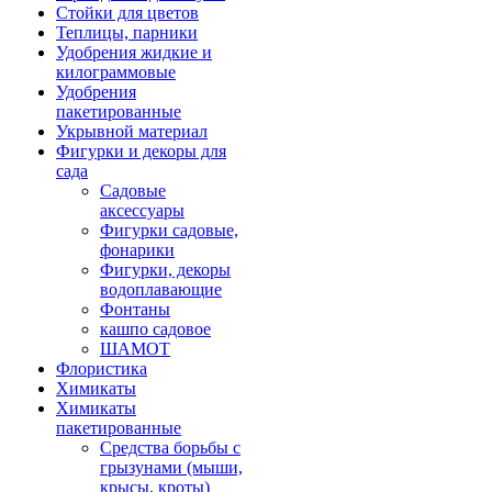
Стойки для цветов
Теплицы, парники
Удобрения жидкие и
килограммовые
Удобрения
пакетированные
Укрывной материал
Фигурки и декоры для
сада
Садовые
аксессуары
Фигурки садовые,
фонарики
Фигурки, декоры
водоплавающие
Фонтаны
кашпо садовое
ШАМОТ
Флористика
Химикаты
Химикаты
пакетированные
Средства борьбы с
грызунами (мыши,
крысы, кроты)