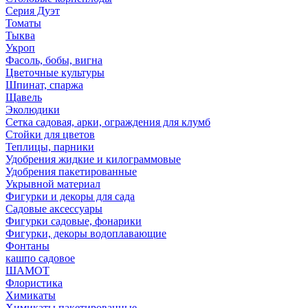
Серия Дуэт
Томаты
Тыква
Укроп
Фасоль, бобы, вигна
Цветочные культуры
Шпинат, спаржа
Щавель
Эколюдики
Сетка садовая, арки, ограждения для клумб
Стойки для цветов
Теплицы, парники
Удобрения жидкие и килограммовые
Удобрения пакетированные
Укрывной материал
Фигурки и декоры для сада
Садовые аксессуары
Фигурки садовые, фонарики
Фигурки, декоры водоплавающие
Фонтаны
кашпо садовое
ШАМОТ
Флористика
Химикаты
Химикаты пакетированные