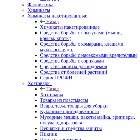
Флористика
Химикаты
Химикаты пакетированные
Назад
Химикаты пакетированные
Средства борьбы с грызунами (мыши,
крысы, кроты)
Средства борьбы с комарами, клещами,
мухи, осы и др.
Средства борьбы с насекомыми-вредителями
Средства борьбы с сорняками
Средства защиты для водоемов
Средства от болезней растений
Серия ПРОФИ
Хозтовары
Назад
Хозтовары
Товары из пластмассы
Ведра, тазы, товары для уборки
Кухонные принадлежности
Мусорные мешки, пакеты майка, грипперы,
посуда одноразовая
Перчатки и средства защиты
Пикник
Поилки, кормушки