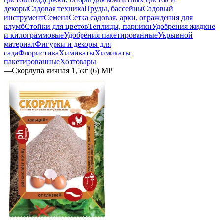
декоры
Садовая техника
Пруды, бассейны
Садовый
инструмент
Семена
Сетка садовая, арки, ограждения для
клумб
Стойки для цветов
Теплицы, парники
Удобрения жидкие
и килограммовые
Удобрения пакетированные
Укрывной
материал
Фигурки и декоры для
сада
Флористика
Химикаты
Химикаты
пакетированные
Хозтовары
—
Скорлупа яичная 1,5кг (6) МР