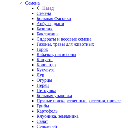
Семена
Назад
Семена
Большая Фасовка
Арбузы, дыни
Базилик
Баклажаны
Сидераты и весовые семена
Газоны, травы для животных
Горох
Кабачки, патиссоны
Капуста
Кориандр
Кукуруза
Лук
Огурцы
Перец
Петрушка
Большая упаковка
Пряные и лекарственные растения, прочее
Грибы
Картофель
Клубника, земляника
Салат
Сельдерей