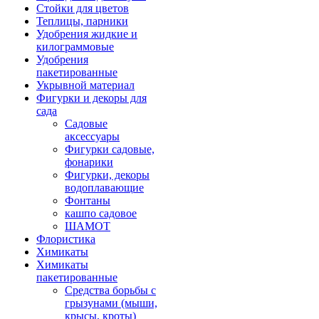
Стойки для цветов
Теплицы, парники
Удобрения жидкие и
килограммовые
Удобрения
пакетированные
Укрывной материал
Фигурки и декоры для
сада
Садовые
аксессуары
Фигурки садовые,
фонарики
Фигурки, декоры
водоплавающие
Фонтаны
кашпо садовое
ШАМОТ
Флористика
Химикаты
Химикаты
пакетированные
Средства борьбы с
грызунами (мыши,
крысы, кроты)