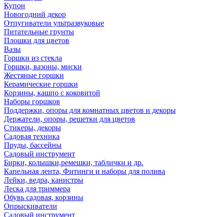
Купон
Новогодний декор
Отпугиватели ультразвуковые
Питательные грунты
Плошки для цветов
Вазы
Горшки из стекла
Горшки, вазоны, миски
Жестяные горшки
Керамические горшки
Корзины, кашпо с коковитой
Наборы горшков
Поддержки, опоры для комнатных цветов и декоры
Держатели, опоры, решетки для цветов
Стикеры, декоры
Садовая техника
Пруды, бассейны
Садовый инструмент
Бирки, колышки,ремешки, таблички и др.
Капельная лента, Фитинги и наборы для полива
Лейки, ведра, канистры
Леска для триммера
Обувь садовая, корзины
Опрыскиватели
Садовый инструмент