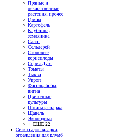
Пряные и
лекарственные
растения, прочее
Грибы
Картофель
Клубника,
земляника
Салат
Сельдерей
Столовые
корнеплоды
Серия Дуэт
Томаты
Тыква
Укроп
Фасоль, бобы,
вигна
Цветочные
культуры
Шпинат, спаржа
Щавель
Эколюдики
+ ЕЩЕ 22
Сетка садовая, арки,
ограждения для клумб