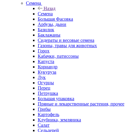
Семена
Назад
Семена
Большая Фасовка
Арбузы, дыни
Базилик
Баклажаны
Сидераты и весовые семена
Газоны, травы для животных
Горох
Кабачки, патиссоны
Капуста
Кориандр
Кукуруза
Лук
Огурцы
Перец
Петрушка
Большая упаковка
Пряные и лекарственные растения, прочее
Грибы
Картофель
Клубника, земляника
Салат
Сельдерей