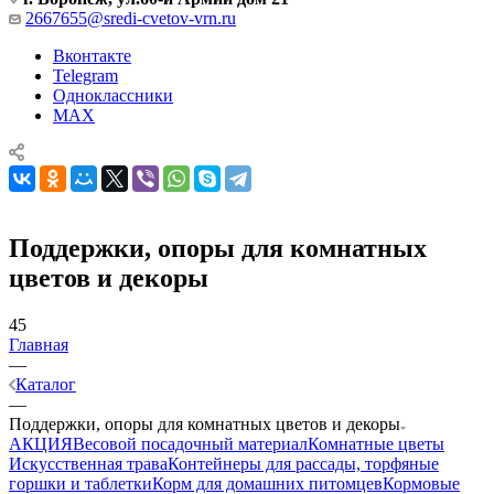
2667655@sredi-cvetov-vrn.ru
Вконтакте
Telegram
Одноклассники
MAX
Поддержки, опоры для комнатных
цветов и декоры
45
Главная
—
Каталог
—
Поддержки, опоры для комнатных цветов и декоры
АКЦИЯ
Весовой посадочный материал
Комнатные цветы
Искусственная трава
Контейнеры для рассады, торфяные
горшки и таблетки
Корм для домашних питомцев
Кормовые