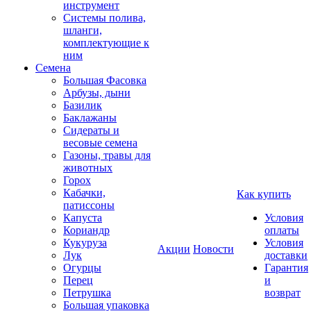
инструмент
Системы полива,
шланги,
комплектующие к
ним
Семена
Большая Фасовка
Арбузы, дыни
Базилик
Баклажаны
Сидераты и
весовые семена
Газоны, травы для
животных
Горох
Кабачки,
Как купить
патиссоны
Капуста
Условия
Кориандр
оплаты
Кукуруза
Условия
Акции
Новости
Лук
доставки
Огурцы
Гарантия
Перец
и
Петрушка
возврат
Большая упаковка