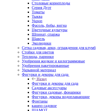
Столовые корнеплоды
Серия Дуэт
Томаты
Тыква
Укроп
Фасоль, бобы, вигна
Цветочные культуры
Шпинат, спаржа
Щавель
Эколюдики
Сетка садовая, арки, ограждения для клумб
Стойки для цветов
Теплицы, парники
Удобрения жидкие и килограммовые
Удобрения пакетированные
Укрывной материал
Фигурки и декоры для сада
Назад
Фигурки и декоры для сада
Садовые аксессуары
Фигурки садовые, фонарики
Фигурки, декоры водоплавающие
Фонтаны
кашпо садовое
ШАМОТ