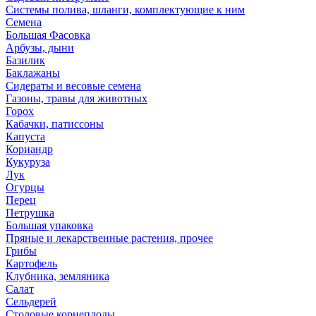
Системы полива, шланги, комплектующие к ним
Семена
Большая Фасовка
Арбузы, дыни
Базилик
Баклажаны
Сидераты и весовые семена
Газоны, травы для животных
Горох
Кабачки, патиссоны
Капуста
Кориандр
Кукуруза
Лук
Огурцы
Перец
Петрушка
Большая упаковка
Пряные и лекарственные растения, прочее
Грибы
Картофель
Клубника, земляника
Салат
Сельдерей
Столовые корнеплоды