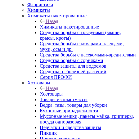
Флористика
Химикаты
Химикаты пакетированные
Назад
Химикаты пакетированные
Средства борьбы с грызунами (мыши,
крысы, кроты)
Средства борьбы с комарами, клещами,
мухи, осы и др.
Средства борьбы с насекомыми-вредителями
Средства борьбы с сорняками
Средства защиты для водоемов
Средства от болезней растений
Серия ПРОФИ
Хозтовары
Назад
Хозтовары
Товары из пластмассы
Ведра, тазы, товары для уборки
Кухонные принадлежности
Мусорные мешки, пакеты майка, грипперы,
посуда одноразовая
Перчатки и средства защиты
Пикник
Поилки, кормушки