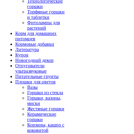
Технологические
горшки
Торфяные горшки
и таблетки
Фитолампы для
растений
Корм для домашних
питомцев
Кормовые добавки
Литература
Купон
Новогодний декор
Отпугиватели
ультразвуковые
Питательные грунты
Плошки для цветов
Вазы
Горшки из стекла
Горшки, вазоны,
миски
Жестяные горшки
Керамические
горшки
Корзины, кашпо с
коковитой