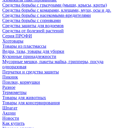
Средства борьбы с грызунами (мыши, крысы, кроты)
Средства борьбы с комарами, клещами, мухи, осы и др.
Средства борьбы с насекомыми-вредителями
Средства борьбы с сорняками
Средства защиты для водоемов
Средства от болезней растений
Серия ПРОФИ
Хозтовары
Товары из пластмассы
Ведра, тазы, товары для уборки
Кухонные принадлежности
Мусорные мешки, пакеты майка, грипперы, посуда
одноразовая
Перчатки и средства защиты
Пикник
Поилки, кормушки
Разное
Термометры
Товары для животных
Товары для консервирования
Шпагат
Акции
Новости
Как купить