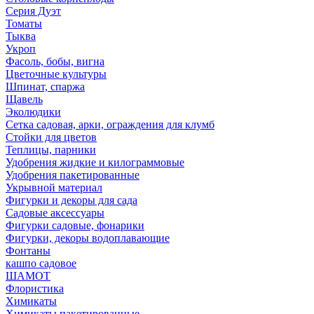
Серия Дуэт
Томаты
Тыква
Укроп
Фасоль, бобы, вигна
Цветочные культуры
Шпинат, спаржа
Щавель
Эколюдики
Сетка садовая, арки, ограждения для клумб
Стойки для цветов
Теплицы, парники
Удобрения жидкие и килограммовые
Удобрения пакетированные
Укрывной материал
Фигурки и декоры для сада
Садовые аксессуары
Фигурки садовые, фонарики
Фигурки, декоры водоплавающие
Фонтаны
кашпо садовое
ШАМОТ
Флористика
Химикаты
Химикаты пакетированные