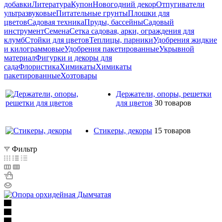
добавки
Литература
Купон
Новогодний декор
Отпугиватели
ультразвуковые
Питательные грунты
Плошки для
цветов
Садовая техника
Пруды, бассейны
Садовый
инструмент
Семена
Сетка садовая, арки, ограждения для
клумб
Стойки для цветов
Теплицы, парники
Удобрения жидкие
и килограммовые
Удобрения пакетированные
Укрывной
материал
Фигурки и декоры для
сада
Флористика
Химикаты
Химикаты
пакетированные
Хозтовары
Держатели, опоры, решетки
для цветов
30 товаров
Стикеры, декоры
15 товаров
Фильтр