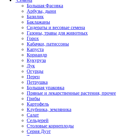
Семена
Большая Фасовка
Арбузы, дыни
Базилик
Баклажаны
Сидераты и весовые семена
Газоны, травы для животных
Горох
Кабачки, патиссоны
Капуста
Кориандр
Кукуруза
Лук
Огурцы
Перец
Петрушка
Большая упаковка
Пряные и лекарственные растения, прочее
Грибы
Картофель
Клубника, земляника
Салат
Сельдерей
Столовые корнеплоды
Серия Дуэт