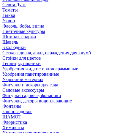
Серия Дуэт
Томаты
Тыква
Укроп
Фасоль, бобы, вигна
Цветочные культуры
Шпинат, спаржа
Щавель
Эколюдики
Сетка садовая, арки, ограждения для клумб
Стойки для цветов
Теплицы, парники
Удобрения жидкие и килограммовые
Удобрения пакетированные
Укрывной материал
Фигурки и декоры для сада
Садовые аксессуары
Фигурки садовые, фонарики
Фигурки, декоры водоплавающие
Фонтаны
кашпо садовое
ШАМОТ
Флористика
Химикаты
Химикаты пакетированные