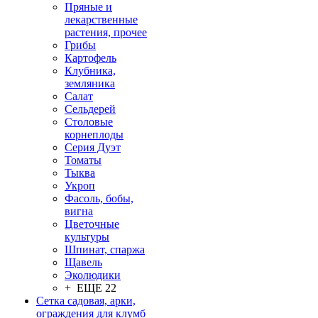
Пряные и
лекарственные
растения, прочее
Грибы
Картофель
Клубника,
земляника
Салат
Сельдерей
Столовые
корнеплоды
Серия Дуэт
Томаты
Тыква
Укроп
Фасоль, бобы,
вигна
Цветочные
культуры
Шпинат, спаржа
Щавель
Эколюдики
+ ЕЩЕ 22
Сетка садовая, арки,
ограждения для клумб