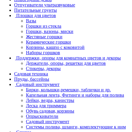
Отпугиватели ультразвуковые
Питательные грунты
Плошки для цветов
Вазы
Горшки из стекла
Горшки, вазоны, миски
Жестяные горшки
Керамические горшки
Корзины, кашпо с коковитой
Наборы горшков
Поддержки, опоры для комнатных цветов и декоры
Держатели, опоры, решетки для цветов
Стикеры, декоры
Садовая техника
Пруды, бассейны
Садовый инструмент
Бирки, колышки,ремешки, таблички и др.
Капельная лента, Фитинги и наборы для полива
Лейки, ведра, канистры
Леска для триммера
Обувь садовая, корзины
Опрыскиватели
Садовый инструмент
Системы полива, шланги, комплектующие к ним