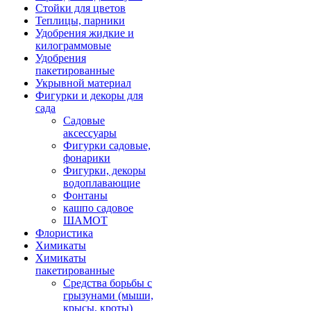
Стойки для цветов
Теплицы, парники
Удобрения жидкие и
килограммовые
Удобрения
пакетированные
Укрывной материал
Фигурки и декоры для
сада
Садовые
аксессуары
Фигурки садовые,
фонарики
Фигурки, декоры
водоплавающие
Фонтаны
кашпо садовое
ШАМОТ
Флористика
Химикаты
Химикаты
пакетированные
Средства борьбы с
грызунами (мыши,
крысы, кроты)