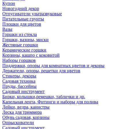
Купон
Новогодний декор
Отпугиватели ультразвуковые
Питательные грунты
Плошки для цветов
Вазы
Горшки из стекла
Горшки, вазоны, миски
Жестяные горшки
Керамические горшки
Корзины, кашпо с коковитой
Наборы горшков
Поддержки, опоры для комнатных цветов и декоры
Держатели, опоры, решетки для цветов
Стикеры, декоры
Садовая техника
Пруды, бассейны
Садовый инструмент
Бирки, колышки,ремешки, таблички и др.
Капельная лента, Фитинги и наборы для полива
Лейки, ведра, канистры
Леска для триммера
Обувь садовая, корзины
Опрыскиватели
Садовый инструмент