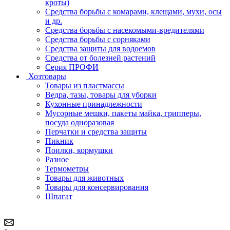
кроты)
Средства борьбы с комарами, клещами, мухи, осы
и др.
Средства борьбы с насекомыми-вредителями
Средства борьбы с сорняками
Средства защиты для водоемов
Средства от болезней растений
Серия ПРОФИ
Хозтовары
Товары из пластмассы
Ведра, тазы, товары для уборки
Кухонные принадлежности
Мусорные мешки, пакеты майка, грипперы,
посуда одноразовая
Перчатки и средства защиты
Пикник
Поилки, кормушки
Разное
Термометры
Товары для животных
Товары для консервирования
Шпагат