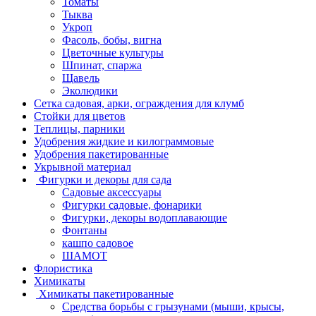
Томаты
Тыква
Укроп
Фасоль, бобы, вигна
Цветочные культуры
Шпинат, спаржа
Щавель
Эколюдики
Сетка садовая, арки, ограждения для клумб
Стойки для цветов
Теплицы, парники
Удобрения жидкие и килограммовые
Удобрения пакетированные
Укрывной материал
Фигурки и декоры для сада
Садовые аксессуары
Фигурки садовые, фонарики
Фигурки, декоры водоплавающие
Фонтаны
кашпо садовое
ШАМОТ
Флористика
Химикаты
Химикаты пакетированные
Средства борьбы с грызунами (мыши, крысы,