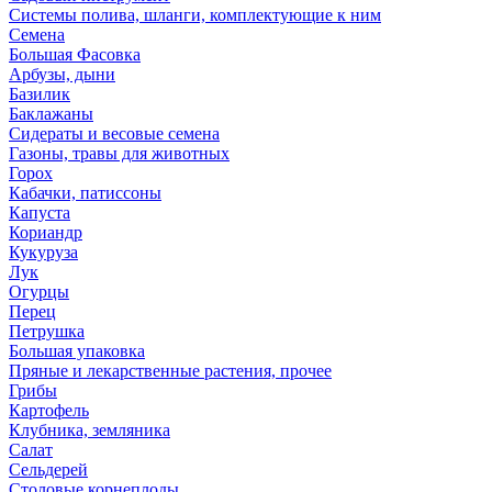
Системы полива, шланги, комплектующие к ним
Семена
Большая Фасовка
Арбузы, дыни
Базилик
Баклажаны
Сидераты и весовые семена
Газоны, травы для животных
Горох
Кабачки, патиссоны
Капуста
Кориандр
Кукуруза
Лук
Огурцы
Перец
Петрушка
Большая упаковка
Пряные и лекарственные растения, прочее
Грибы
Картофель
Клубника, земляника
Салат
Сельдерей
Столовые корнеплоды