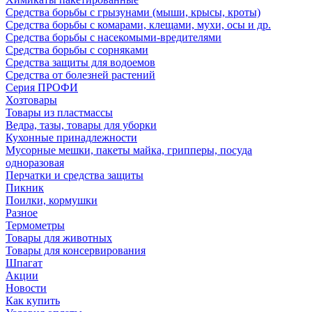
Средства борьбы с грызунами (мыши, крысы, кроты)
Средства борьбы с комарами, клещами, мухи, осы и др.
Средства борьбы с насекомыми-вредителями
Средства борьбы с сорняками
Средства защиты для водоемов
Средства от болезней растений
Серия ПРОФИ
Хозтовары
Товары из пластмассы
Ведра, тазы, товары для уборки
Кухонные принадлежности
Мусорные мешки, пакеты майка, грипперы, посуда
одноразовая
Перчатки и средства защиты
Пикник
Поилки, кормушки
Разное
Термометры
Товары для животных
Товары для консервирования
Шпагат
Акции
Новости
Как купить