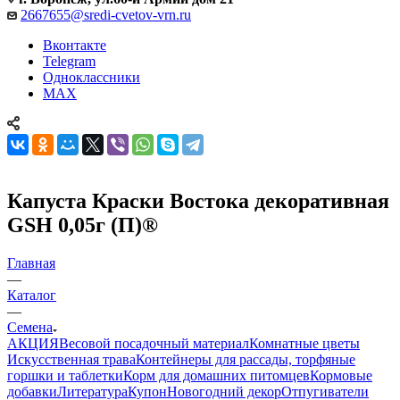
2667655@sredi-cvetov-vrn.ru
Вконтакте
Telegram
Одноклассники
MAX
Капуста Краски Востока декоративная
GSH 0,05г (П)®
Главная
—
Каталог
—
Семена
АКЦИЯ
Весовой посадочный материал
Комнатные цветы
Искусственная трава
Контейнеры для рассады, торфяные
горшки и таблетки
Корм для домашних питомцев
Кормовые
добавки
Литература
Купон
Новогодний декор
Отпугиватели