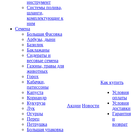
инструмент
Системы полива,
шланги,
комплектующие к
ним
Семена
Большая Фасовка
Арбузы, дыни
Базилик
Баклажаны
Сидераты и
весовые семена
Газоны, травы для
животных
Горох
Кабачки,
Как купить
патиссоны
Капуста
Условия
Кориандр
оплаты
Кукуруза
Условия
Акции
Новости
Лук
доставки
Огурцы
Гарантия
Перец
и
Петрушка
возврат
Большая упаковка