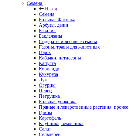
Семена
Назад
Семена
Большая Фасовка
Арбузы, дыни
Базилик
Баклажаны
Сидераты и весовые семена
Газоны, травы для животных
Горох
Кабачки, патиссоны
Капуста
Кориандр
Кукуруза
Лук
Огурцы
Перец
Петрушка
Большая упаковка
Пряные и лекарственные растения, прочее
Грибы
Картофель
Клубника, земляника
Салат
Сельдерей