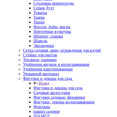
Столовые корнеплоды
Серия Дуэт
Томаты
Тыква
Укроп
Фасоль, бобы, вигна
Цветочные культуры
Шпинат, спаржа
Щавель
Эколюдики
Сетка садовая, арки, ограждения для клумб
Стойки для цветов
Теплицы, парники
Удобрения жидкие и килограммовые
Удобрения пакетированные
Укрывной материал
Фигурки и декоры для сада
Назад
Фигурки и декоры для сада
Садовые аксессуары
Фигурки садовые, фонарики
Фигурки, декоры водоплавающие
Фонтаны
кашпо садовое
ШАМОТ