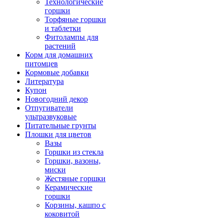
Технологические
горшки
Торфяные горшки
и таблетки
Фитолампы для
растений
Корм для домашних
питомцев
Кормовые добавки
Литература
Купон
Новогодний декор
Отпугиватели
ультразвуковые
Питательные грунты
Плошки для цветов
Вазы
Горшки из стекла
Горшки, вазоны,
миски
Жестяные горшки
Керамические
горшки
Корзины, кашпо с
коковитой