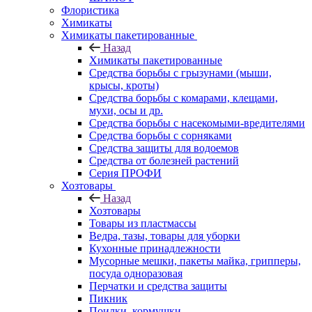
Флористика
Химикаты
Химикаты пакетированные
Назад
Химикаты пакетированные
Средства борьбы с грызунами (мыши,
крысы, кроты)
Средства борьбы с комарами, клещами,
мухи, осы и др.
Средства борьбы с насекомыми-вредителями
Средства борьбы с сорняками
Средства защиты для водоемов
Средства от болезней растений
Серия ПРОФИ
Хозтовары
Назад
Хозтовары
Товары из пластмассы
Ведра, тазы, товары для уборки
Кухонные принадлежности
Мусорные мешки, пакеты майка, грипперы,
посуда одноразовая
Перчатки и средства защиты
Пикник
Поилки, кормушки