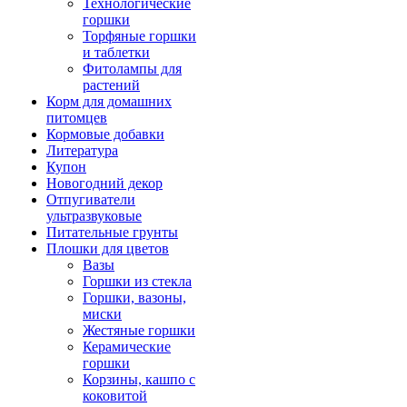
Технологические
горшки
Торфяные горшки
и таблетки
Фитолампы для
растений
Корм для домашних
питомцев
Кормовые добавки
Литература
Купон
Новогодний декор
Отпугиватели
ультразвуковые
Питательные грунты
Плошки для цветов
Вазы
Горшки из стекла
Горшки, вазоны,
миски
Жестяные горшки
Керамические
горшки
Корзины, кашпо с
коковитой