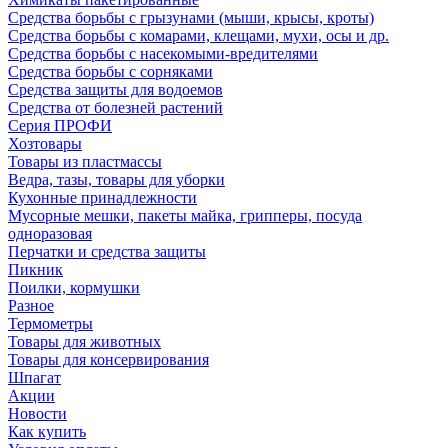
Средства борьбы с грызунами (мыши, крысы, кроты)
Средства борьбы с комарами, клещами, мухи, осы и др.
Средства борьбы с насекомыми-вредителями
Средства борьбы с сорняками
Средства защиты для водоемов
Средства от болезней растений
Серия ПРОФИ
Хозтовары
Товары из пластмассы
Ведра, тазы, товары для уборки
Кухонные принадлежности
Мусорные мешки, пакеты майка, грипперы, посуда
одноразовая
Перчатки и средства защиты
Пикник
Поилки, кормушки
Разное
Термометры
Товары для животных
Товары для консервирования
Шпагат
Акции
Новости
Как купить