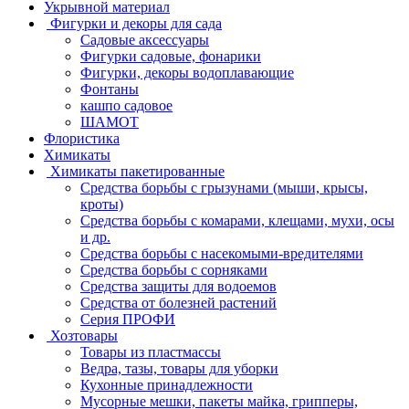
Укрывной материал
Фигурки и декоры для сада
Садовые аксессуары
Фигурки садовые, фонарики
Фигурки, декоры водоплавающие
Фонтаны
кашпо садовое
ШАМОТ
Флористика
Химикаты
Химикаты пакетированные
Средства борьбы с грызунами (мыши, крысы,
кроты)
Средства борьбы с комарами, клещами, мухи, осы
и др.
Средства борьбы с насекомыми-вредителями
Средства борьбы с сорняками
Средства защиты для водоемов
Средства от болезней растений
Серия ПРОФИ
Хозтовары
Товары из пластмассы
Ведра, тазы, товары для уборки
Кухонные принадлежности
Мусорные мешки, пакеты майка, грипперы,