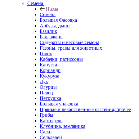
Семена
Назад
Семена
Большая Фасовка
Арбузы, дыни
Базилик
Баклажаны
Сидераты и весовые семена
Газоны, травы для животных
Горох
Кабачки, патиссоны
Капуста
Кориандр
Кукуруза
Лук
Огурцы
Перец
Петрушка
Большая упаковка
Пряные и лекарственные растения, прочее
Грибы
Картофель
Клубника, земляника
Салат
Сельдерей