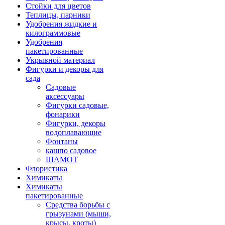
Стойки для цветов
Теплицы, парники
Удобрения жидкие и
килограммовые
Удобрения
пакетированные
Укрывной материал
Фигурки и декоры для
сада
Садовые
аксессуары
Фигурки садовые,
фонарики
Фигурки, декоры
водоплавающие
Фонтаны
кашпо садовое
ШАМОТ
Флористика
Химикаты
Химикаты
пакетированные
Средства борьбы с
грызунами (мыши,
крысы, кроты)