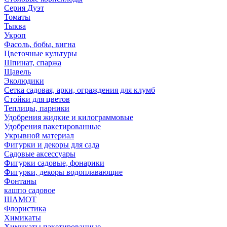
Серия Дуэт
Томаты
Тыква
Укроп
Фасоль, бобы, вигна
Цветочные культуры
Шпинат, спаржа
Щавель
Эколюдики
Сетка садовая, арки, ограждения для клумб
Стойки для цветов
Теплицы, парники
Удобрения жидкие и килограммовые
Удобрения пакетированные
Укрывной материал
Фигурки и декоры для сада
Садовые аксессуары
Фигурки садовые, фонарики
Фигурки, декоры водоплавающие
Фонтаны
кашпо садовое
ШАМОТ
Флористика
Химикаты
Химикаты пакетированные