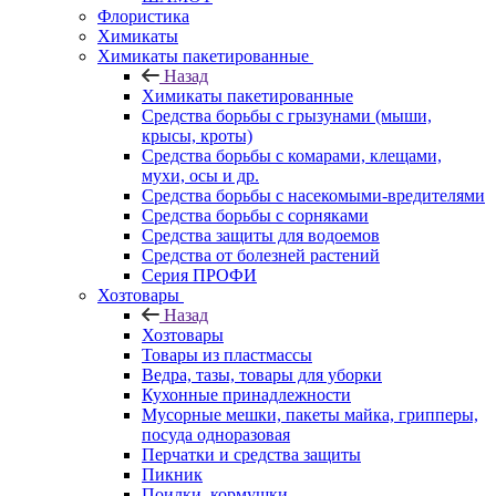
Флористика
Химикаты
Химикаты пакетированные
Назад
Химикаты пакетированные
Средства борьбы с грызунами (мыши,
крысы, кроты)
Средства борьбы с комарами, клещами,
мухи, осы и др.
Средства борьбы с насекомыми-вредителями
Средства борьбы с сорняками
Средства защиты для водоемов
Средства от болезней растений
Серия ПРОФИ
Хозтовары
Назад
Хозтовары
Товары из пластмассы
Ведра, тазы, товары для уборки
Кухонные принадлежности
Мусорные мешки, пакеты майка, грипперы,
посуда одноразовая
Перчатки и средства защиты
Пикник
Поилки, кормушки