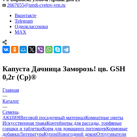
2667655@sredi-cvetov-vrn.ru
Вконтакте
Telegram
Одноклассники
MAX
Капуста Дачница Заморозь! цв. GSH
0,2г (Ср)®
Главная
—
Каталог
—
Семена
АКЦИЯ
Весовой посадочный материал
Комнатные цветы
Искусственная трава
Контейнеры для рассады, торфяные
горшки и таблетки
Корм для домашних питомцев
Кормовые
добавки
Литература
Купон
Новогодний декор
Отпугиватели