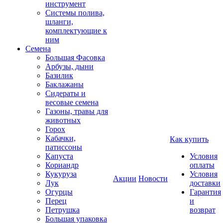
инструмент
Системы полива,
шланги,
комплектующие к
ним
Семена
Большая Фасовка
Арбузы, дыни
Базилик
Баклажаны
Сидераты и
весовые семена
Газоны, травы для
животных
Горох
Кабачки,
Как купить
патиссоны
Капуста
Условия
Кориандр
оплаты
Кукуруза
Условия
Акции
Новости
Лук
доставки
Огурцы
Гарантия
Перец
и
Петрушка
возврат
Большая упаковка