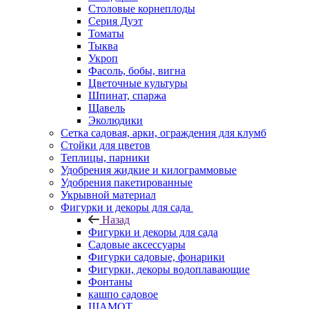
Столовые корнеплоды
Серия Дуэт
Томаты
Тыква
Укроп
Фасоль, бобы, вигна
Цветочные культуры
Шпинат, спаржа
Щавель
Эколюдики
Сетка садовая, арки, ограждения для клумб
Стойки для цветов
Теплицы, парники
Удобрения жидкие и килограммовые
Удобрения пакетированные
Укрывной материал
Фигурки и декоры для сада
Назад
Фигурки и декоры для сада
Садовые аксессуары
Фигурки садовые, фонарики
Фигурки, декоры водоплавающие
Фонтаны
кашпо садовое
ШАМОТ