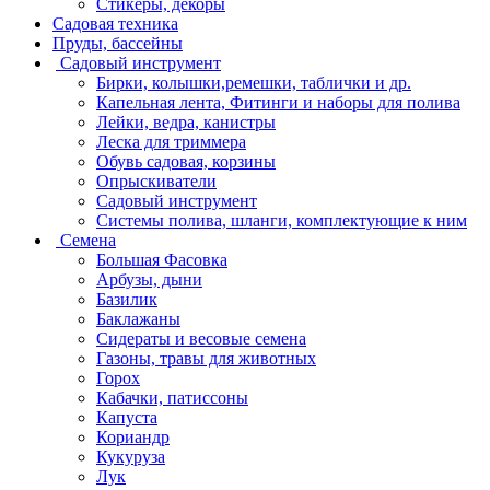
Стикеры, декоры
Садовая техника
Пруды, бассейны
Садовый инструмент
Бирки, колышки,ремешки, таблички и др.
Капельная лента, Фитинги и наборы для полива
Лейки, ведра, канистры
Леска для триммера
Обувь садовая, корзины
Опрыскиватели
Садовый инструмент
Системы полива, шланги, комплектующие к ним
Семена
Большая Фасовка
Арбузы, дыни
Базилик
Баклажаны
Сидераты и весовые семена
Газоны, травы для животных
Горох
Кабачки, патиссоны
Капуста
Кориандр
Кукуруза
Лук