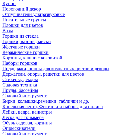
Купон
Новогодний декор
Отпугиватели ультразвуковые
Питательные грунты
Плошки для цветов
Вазы
Горшки из стекла
Горшки, вазоны, миски
Жестяные горшки
Керамические горшки
Корзины, кашпо с коковитой
Наборы горшков
Поддержки, опоры для комнатных цветов и декоры
Держатели, опоры, решетки для цветов
Стикеры, декоры
Садовая техника
Пруды, бассейны
Садовый инструмент
Бирки, колышки,ремешки, таблички и др.
Капельная лента, Фитинги и наборы для полива
Лейки, ведра, канистры
Леска для триммера
Обувь садовая, корзины
Опрыскиватели
Садовый инструмент