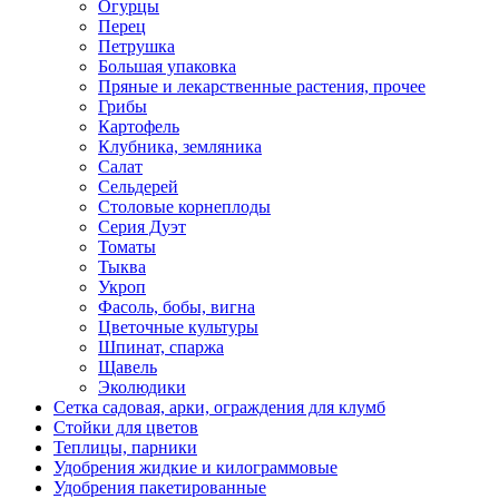
Огурцы
Перец
Петрушка
Большая упаковка
Пряные и лекарственные растения, прочее
Грибы
Картофель
Клубника, земляника
Салат
Сельдерей
Столовые корнеплоды
Серия Дуэт
Томаты
Тыква
Укроп
Фасоль, бобы, вигна
Цветочные культуры
Шпинат, спаржа
Щавель
Эколюдики
Сетка садовая, арки, ограждения для клумб
Стойки для цветов
Теплицы, парники
Удобрения жидкие и килограммовые
Удобрения пакетированные