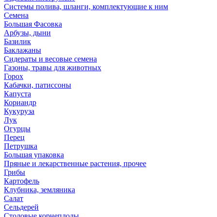
Системы полива, шланги, комплектующие к ним
Семена
Большая Фасовка
Арбузы, дыни
Базилик
Баклажаны
Сидераты и весовые семена
Газоны, травы для животных
Горох
Кабачки, патиссоны
Капуста
Кориандр
Кукуруза
Лук
Огурцы
Перец
Петрушка
Большая упаковка
Пряные и лекарственные растения, прочее
Грибы
Картофель
Клубника, земляника
Салат
Сельдерей
Столовые корнеплоды