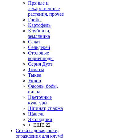
Пряные и
лекарственные
растения, прочее
Грибы
Картофель
Клубника,
земляника
Салат
Сельдерей
Столовые
корнеплоды
Серия Дуэт
Томаты
Тыква
Укроп
Фасоль, бобы,
вигна
Цветочные
культуры
Шпинат, спаржа
Щавель
Эколюдики
+ ЕЩЕ 22
Сетка садовая, арки,
ограждения для клумб