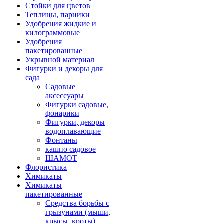
Стойки для цветов
Теплицы, парники
Удобрения жидкие и
килограммовые
Удобрения
пакетированные
Укрывной материал
Фигурки и декоры для
сада
Садовые
аксессуары
Фигурки садовые,
фонарики
Фигурки, декоры
водоплавающие
Фонтаны
кашпо садовое
ШАМОТ
Флористика
Химикаты
Химикаты
пакетированные
Средства борьбы с
грызунами (мыши,
крысы, кроты)