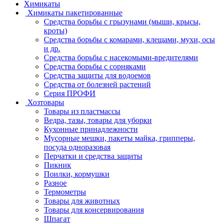
Химикаты
Химикаты пакетированные
Средства борьбы с грызунами (мыши, крысы,
кроты)
Средства борьбы с комарами, клещами, мухи, осы
и др.
Средства борьбы с насекомыми-вредителями
Средства борьбы с сорняками
Средства защиты для водоемов
Средства от болезней растений
Серия ПРОФИ
Хозтовары
Товары из пластмассы
Ведра, тазы, товары для уборки
Кухонные принадлежности
Мусорные мешки, пакеты майка, грипперы,
посуда одноразовая
Перчатки и средства защиты
Пикник
Поилки, кормушки
Разное
Термометры
Товары для животных
Товары для консервирования
Шпагат