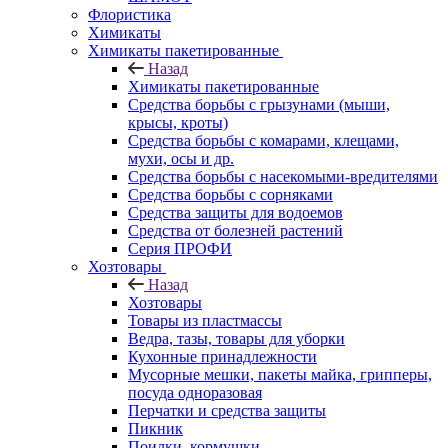
Флористика
Химикаты
Химикаты пакетированные
Назад
Химикаты пакетированные
Средства борьбы с грызунами (мыши,
крысы, кроты)
Средства борьбы с комарами, клещами,
мухи, осы и др.
Средства борьбы с насекомыми-вредителями
Средства борьбы с сорняками
Средства защиты для водоемов
Средства от болезней растений
Серия ПРОФИ
Хозтовары
Назад
Хозтовары
Товары из пластмассы
Ведра, тазы, товары для уборки
Кухонные принадлежности
Мусорные мешки, пакеты майка, грипперы,
посуда одноразовая
Перчатки и средства защиты
Пикник
Поилки, кормушки