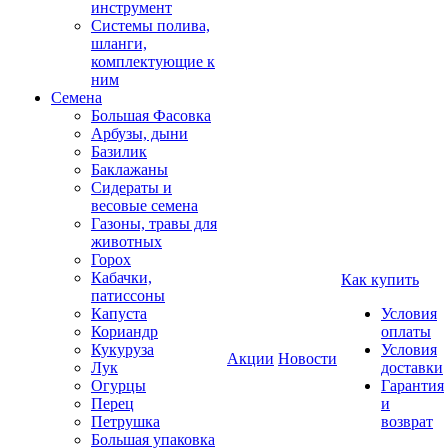
инструмент
Системы полива,
шланги,
комплектующие к
ним
Семена
Большая Фасовка
Арбузы, дыни
Базилик
Баклажаны
Сидераты и
весовые семена
Газоны, травы для
животных
Горох
Кабачки,
Как купить
патиссоны
Капуста
Условия
Кориандр
оплаты
Кукуруза
Условия
Акции
Новости
Лук
доставки
Огурцы
Гарантия
Перец
и
Петрушка
возврат
Большая упаковка