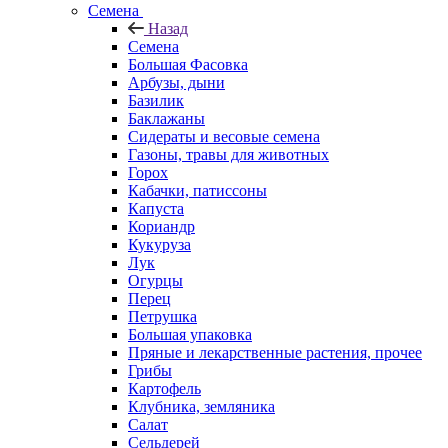
Семена
Назад
Семена
Большая Фасовка
Арбузы, дыни
Базилик
Баклажаны
Сидераты и весовые семена
Газоны, травы для животных
Горох
Кабачки, патиссоны
Капуста
Кориандр
Кукуруза
Лук
Огурцы
Перец
Петрушка
Большая упаковка
Пряные и лекарственные растения, прочее
Грибы
Картофель
Клубника, земляника
Салат
Сельдерей