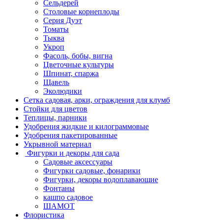
Сельдерей
Столовые корнеплоды
Серия Дуэт
Томаты
Тыква
Укроп
Фасоль, бобы, вигна
Цветочные культуры
Шпинат, спаржа
Щавель
Эколюдики
Сетка садовая, арки, ограждения для клумб
Стойки для цветов
Теплицы, парники
Удобрения жидкие и килограммовые
Удобрения пакетированные
Укрывной материал
Фигурки и декоры для сада
Садовые аксессуары
Фигурки садовые, фонарики
Фигурки, декоры водоплавающие
Фонтаны
кашпо садовое
ШАМОТ
Флористика