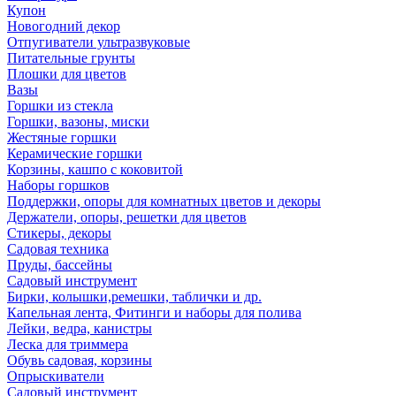
Купон
Новогодний декор
Отпугиватели ультразвуковые
Питательные грунты
Плошки для цветов
Вазы
Горшки из стекла
Горшки, вазоны, миски
Жестяные горшки
Керамические горшки
Корзины, кашпо с коковитой
Наборы горшков
Поддержки, опоры для комнатных цветов и декоры
Держатели, опоры, решетки для цветов
Стикеры, декоры
Садовая техника
Пруды, бассейны
Садовый инструмент
Бирки, колышки,ремешки, таблички и др.
Капельная лента, Фитинги и наборы для полива
Лейки, ведра, канистры
Леска для триммера
Обувь садовая, корзины
Опрыскиватели
Садовый инструмент