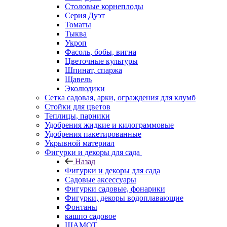
Столовые корнеплоды
Серия Дуэт
Томаты
Тыква
Укроп
Фасоль, бобы, вигна
Цветочные культуры
Шпинат, спаржа
Щавель
Эколюдики
Сетка садовая, арки, ограждения для клумб
Стойки для цветов
Теплицы, парники
Удобрения жидкие и килограммовые
Удобрения пакетированные
Укрывной материал
Фигурки и декоры для сада
Назад
Фигурки и декоры для сада
Садовые аксессуары
Фигурки садовые, фонарики
Фигурки, декоры водоплавающие
Фонтаны
кашпо садовое
ШАМОТ