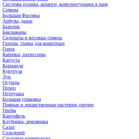
Системы полива, шланги, комплектующие к ним
Семена
Большая Фасовка
Арбузы, дыни
Базилик
Баклажаны
Сидераты и весовые семена
Газоны, травы для животных
Горох
Кабачки, патиссоны
Капуста
Кориандр
Кукуруза
Лук
Огурцы
Перец
Петрушка
Большая упаковка
Пряные и лекарственные растения, прочее
Грибы
Картофель
Клубника, земляника
Салат
Сельдерей
Столовые корнеплоды