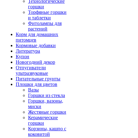
Технологические
горшки
Торфяные горшки
и таблетки
Фитолампы для
растений
Корм для домашних
питомцев
Кормовые добавки
Литература
Купон
Новогодний декор
Отпугиватели
ультразвуковые
Питательные грунты
Плошки для цветов
Вазы
Горшки из стекла
Горшки, вазоны,
миски
Жестяные горшки
Керамические
горшки
Корзины, кашпо с
коковитой