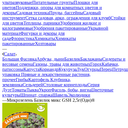
ультразвуковые
Питательные грунты
Плошки для
цветов
Поддержки, опоры для комнатных цветов и
декоры
Садовая техника
Пруды, бассейны
Садовый
инструмент
Сетка садовая, арки, ограждения для клумб
Стойки
для цветов
Теплицы, парники
Удобрения жидкие и
килограммовые
Удобрения пакетированные
Укрывной
материал
Фигурки и декоры для
сада
Флористика
Химикаты
Химикаты
пакетированные
Хозтовары
—
Салат
Большая Фасовка
Арбузы, дыни
Базилик
Баклажаны
Сидераты и
весовые семена
Газоны, травы для животных
Горох
Кабачки,
патиссоны
Капуста
Кориандр
Кукуруза
Лук
Огурцы
Перец
Петруш
упаковка
Пряные и лекарственные растения,
прочее
Грибы
Картофель
Клубника,
земляника
Сельдерей
Столовые корнеплоды
Серия
Дуэт
Томаты
Тыква
Укроп
Фасоль, бобы, вигна
Цветочные
культуры
Шпинат, спаржа
Щавель
Эколюдики
—
Микрозелень Базилик микс GSH 2,5г(Одн)®