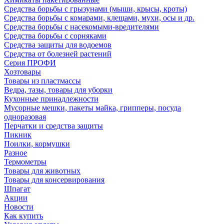
Средства борьбы с грызунами (мыши, крысы, кроты)
Средства борьбы с комарами, клещами, мухи, осы и др.
Средства борьбы с насекомыми-вредителями
Средства борьбы с сорняками
Средства защиты для водоемов
Средства от болезней растений
Серия ПРОФИ
Хозтовары
Товары из пластмассы
Ведра, тазы, товары для уборки
Кухонные принадлежности
Мусорные мешки, пакеты майка, грипперы, посуда
одноразовая
Перчатки и средства защиты
Пикник
Поилки, кормушки
Разное
Термометры
Товары для животных
Товары для консервирования
Шпагат
Акции
Новости
Как купить