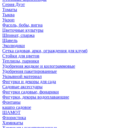
Серия Дуэт
Томаты
Тыква
Укроп
Фасоль, бобы, вигна
Цветочные культуры
Шпинат, спаржа
Щавель
Эколюдики
Сетка садовая, арки, ограждения для клумб
Стойки для цветов
Теплицы, парники
Удобрения жидкие и килограммовые
Удобрения пакетированные
Укрывной материал
Фигурки и декоры для сада
Садовые аксессуары
Фигурки садовые, фонарики
Фигурки, декоры водоплавающие
Фонтаны
кашпо садовое
ШАМОТ
Флористика
Химикаты
Химикаты пакетированные