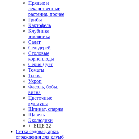
Пряные и
лекарственные
растения, прочее
Грибы
Картофель
Клубника,
земляника
Салат
Сельдерей
Столовые
корнеплоды
Серия Дуэт
Томаты
Тыква
Укроп
Фасоль, бобы,
вигна
Цветочные
культуры
Шпинат, спаржа
Щавель
Эколюдики
+ ЕЩЕ 22
Сетка садовая, арки,
ограждения для клумб