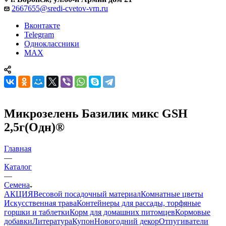
2667655@sredi-cvetov-vrn.ru
Вконтакте
Telegram
Одноклассники
MAX
Микрозелень Базилик микс GSH
2,5г(Одн)®
Главная
—
Каталог
—
Семена
АКЦИЯ
Весовой посадочный материал
Комнатные цветы
Искусственная трава
Контейнеры для рассады, торфяные
горшки и таблетки
Корм для домашних питомцев
Кормовые
добавки
Литература
Купон
Новогодний декор
Отпугиватели