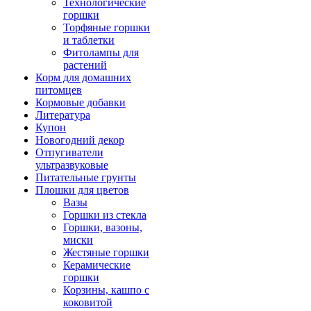
Технологические
горшки
Торфяные горшки
и таблетки
Фитолампы для
растений
Корм для домашних
питомцев
Кормовые добавки
Литература
Купон
Новогодний декор
Отпугиватели
ультразвуковые
Питательные грунты
Плошки для цветов
Вазы
Горшки из стекла
Горшки, вазоны,
миски
Жестяные горшки
Керамические
горшки
Корзины, кашпо с
коковитой