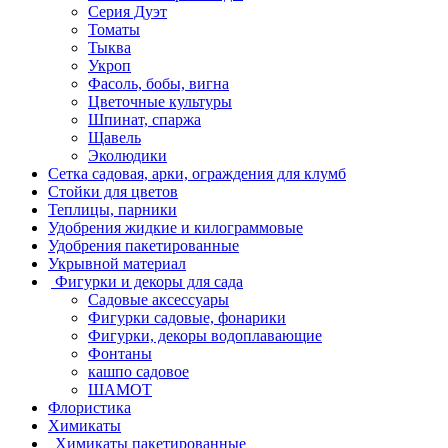
Серия Дуэт
Томаты
Тыква
Укроп
Фасоль, бобы, вигна
Цветочные культуры
Шпинат, спаржа
Щавель
Эколюдики
Сетка садовая, арки, ограждения для клумб
Стойки для цветов
Теплицы, парники
Удобрения жидкие и килограммовые
Удобрения пакетированные
Укрывной материал
Фигурки и декоры для сада
Садовые аксессуары
Фигурки садовые, фонарики
Фигурки, декоры водоплавающие
Фонтаны
кашпо садовое
ШАМОТ
Флористика
Химикаты
Химикаты пакетированные