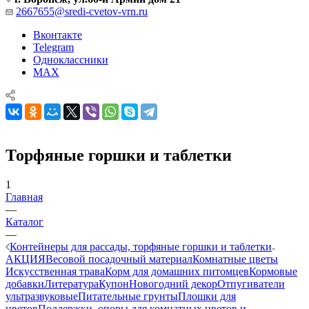
2667655@sredi-cvetov-vrn.ru
Вконтакте
Telegram
Одноклассники
MAX
Торфяные горшки и таблетки
1
Главная
—
Каталог
—
Контейнеры для рассады, торфяные горшки и таблетки
АКЦИЯ
Весовой посадочный материал
Комнатные цветы
Искусственная трава
Корм для домашних питомцев
Кормовые
добавки
Литература
Купон
Новогодний декор
Отпугиватели
ультразвуковые
Питательные грунты
Плошки для
цветов
Поддержки, опоры для комнатных цветов и