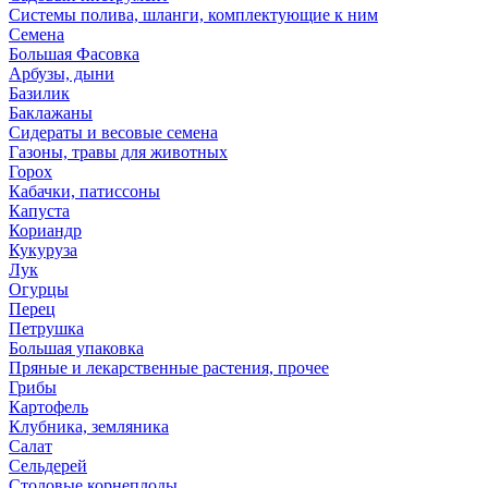
Системы полива, шланги, комплектующие к ним
Семена
Большая Фасовка
Арбузы, дыни
Базилик
Баклажаны
Сидераты и весовые семена
Газоны, травы для животных
Горох
Кабачки, патиссоны
Капуста
Кориандр
Кукуруза
Лук
Огурцы
Перец
Петрушка
Большая упаковка
Пряные и лекарственные растения, прочее
Грибы
Картофель
Клубника, земляника
Салат
Сельдерей
Столовые корнеплоды