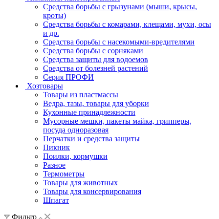
Средства борьбы с грызунами (мыши, крысы,
кроты)
Средства борьбы с комарами, клещами, мухи, осы
и др.
Средства борьбы с насекомыми-вредителями
Средства борьбы с сорняками
Средства защиты для водоемов
Средства от болезней растений
Серия ПРОФИ
Хозтовары
Товары из пластмассы
Ведра, тазы, товары для уборки
Кухонные принадлежности
Мусорные мешки, пакеты майка, грипперы,
посуда одноразовая
Перчатки и средства защиты
Пикник
Поилки, кормушки
Разное
Термометры
Товары для животных
Товары для консервирования
Шпагат
Фильтр