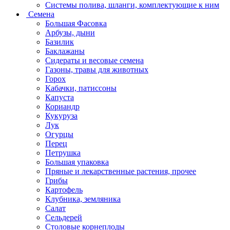
Системы полива, шланги, комплектующие к ним
Семена
Большая Фасовка
Арбузы, дыни
Базилик
Баклажаны
Сидераты и весовые семена
Газоны, травы для животных
Горох
Кабачки, патиссоны
Капуста
Кориандр
Кукуруза
Лук
Огурцы
Перец
Петрушка
Большая упаковка
Пряные и лекарственные растения, прочее
Грибы
Картофель
Клубника, земляника
Салат
Сельдерей
Столовые корнеплоды