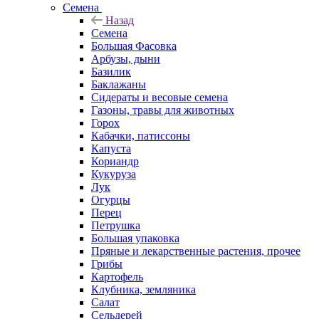
Семена
Назад
Семена
Большая Фасовка
Арбузы, дыни
Базилик
Баклажаны
Сидераты и весовые семена
Газоны, травы для животных
Горох
Кабачки, патиссоны
Капуста
Кориандр
Кукуруза
Лук
Огурцы
Перец
Петрушка
Большая упаковка
Пряные и лекарственные растения, прочее
Грибы
Картофель
Клубника, земляника
Салат
Сельдерей