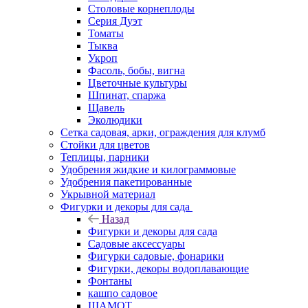
Столовые корнеплоды
Серия Дуэт
Томаты
Тыква
Укроп
Фасоль, бобы, вигна
Цветочные культуры
Шпинат, спаржа
Щавель
Эколюдики
Сетка садовая, арки, ограждения для клумб
Стойки для цветов
Теплицы, парники
Удобрения жидкие и килограммовые
Удобрения пакетированные
Укрывной материал
Фигурки и декоры для сада
Назад
Фигурки и декоры для сада
Садовые аксессуары
Фигурки садовые, фонарики
Фигурки, декоры водоплавающие
Фонтаны
кашпо садовое
ШАМОТ