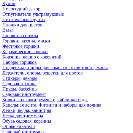
Купон
Новогодний декор
Отпугиватели ультразвуковые
Питательные грунты
Плошки для цветов
Вазы
Горшки из стекла
Горшки, вазоны, миски
Жестяные горшки
Керамические горшки
Корзины, кашпо с коковитой
Наборы горшков
Поддержки, опоры для комнатных цветов и декоры
Держатели, опоры, решетки для цветов
Стикеры, декоры
Садовая техника
Пруды, бассейны
Садовый инструмент
Бирки, колышки,ремешки, таблички и др.
Капельная лента, Фитинги и наборы для полива
Лейки, ведра, канистры
Леска для триммера
Обувь садовая, корзины
Опрыскиватели
Садовый инструмент