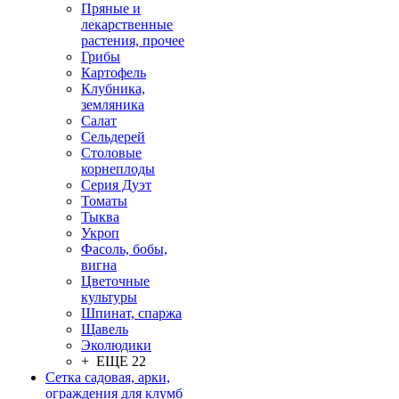
Пряные и
лекарственные
растения, прочее
Грибы
Картофель
Клубника,
земляника
Салат
Сельдерей
Столовые
корнеплоды
Серия Дуэт
Томаты
Тыква
Укроп
Фасоль, бобы,
вигна
Цветочные
культуры
Шпинат, спаржа
Щавель
Эколюдики
+ ЕЩЕ 22
Сетка садовая, арки,
ограждения для клумб