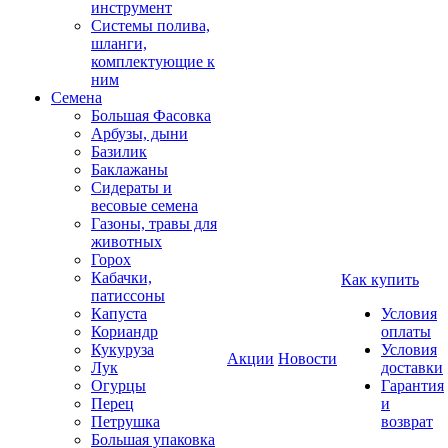
инструмент
Системы полива,
шланги,
комплектующие к
ним
Семена
Большая Фасовка
Арбузы, дыни
Базилик
Баклажаны
Сидераты и
весовые семена
Газоны, травы для
животных
Горох
Кабачки,
Как купить
патиссоны
Капуста
Условия
Кориандр
оплаты
Кукуруза
Условия
Акции
Новости
Лук
доставки
Огурцы
Гарантия
Перец
и
Петрушка
возврат
Большая упаковка