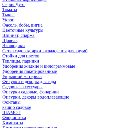
Серия Дуэт
Томаты
Тыква
Укроп
Фасоль, бобы, вигна
Цветочные культуры
Шпинат, спаржа
Щавель
Эколюдики
Сетка садовая, арки, ограждения для клумб
Стойки для цветов
Теплицы, парники
Удобрения жидкие и килограммовые
Удобрения пакетированные
Укрывной материал
Фигурки и декоры для сада
Садовые аксессуары
Фигурки садовые, фонарики
Фигурки, декоры водоплавающие
Фонтаны
кашпо садовое
ШАМОТ
Флористика
Химикаты
Химикаты пакетированные