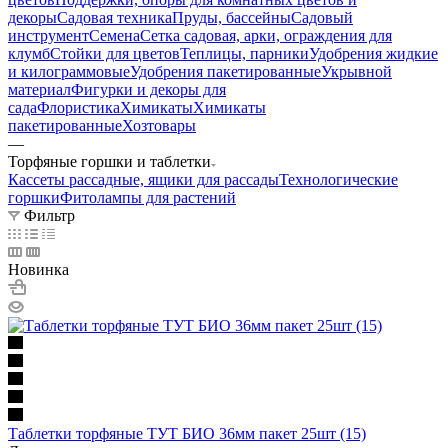
декоры
Садовая техника
Пруды, бассейны
Садовый
инструмент
Семена
Сетка садовая, арки, ограждения для
клумб
Стойки для цветов
Теплицы, парники
Удобрения жидкие
и килограммовые
Удобрения пакетированные
Укрывной
материал
Фигурки и декоры для
сада
Флористика
Химикаты
Химикаты
пакетированные
Хозтовары
—
Торфяные горшки и таблетки
Кассеты рассадные, ящики для рассады
Технологические
горшки
Фитолампы для растений
Фильтр
Новинка
Таблетки торфяные ТУТ БИО 36мм пакет 25шт (15)