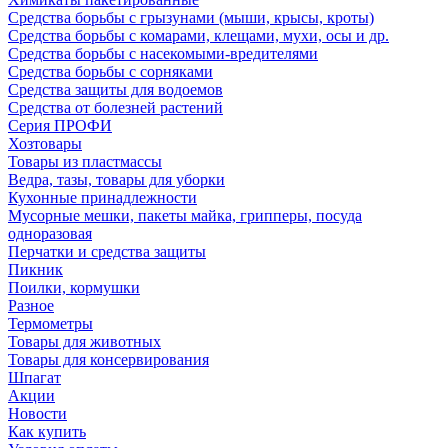
Средства борьбы с грызунами (мыши, крысы, кроты)
Средства борьбы с комарами, клещами, мухи, осы и др.
Средства борьбы с насекомыми-вредителями
Средства борьбы с сорняками
Средства защиты для водоемов
Средства от болезней растений
Серия ПРОФИ
Хозтовары
Товары из пластмассы
Ведра, тазы, товары для уборки
Кухонные принадлежности
Мусорные мешки, пакеты майка, грипперы, посуда
одноразовая
Перчатки и средства защиты
Пикник
Поилки, кормушки
Разное
Термометры
Товары для животных
Товары для консервирования
Шпагат
Акции
Новости
Как купить