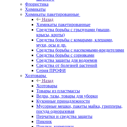
Флористика
Химикаты
Химикаты пакетированные
Назад
Химикаты пакетированные
Средства борьбы с грызунами (мыши,
крысы, кроты)
Средства борьбы с комарами, клещами,
мухи, осы и др.
Средства борьбы с насекомыми-вредителями
Средства борьбы с сорняками
Средства защиты для водоемов
Средства от болезней растений
Серия ПРОФИ
Хозтовары
Назад
Хозтовары
Товары из пластмассы
Ведра, тазы, товары для уборки
Кухонные принадлежности
Мусорные мешки, пакеты майка, грипперы,
посуда одноразовая
Перчатки и средства защиты
Пикник
Поилки, кормушки