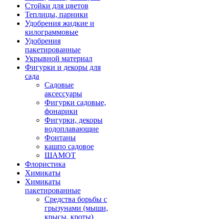
Стойки для цветов
Теплицы, парники
Удобрения жидкие и
килограммовые
Удобрения
пакетированные
Укрывной материал
Фигурки и декоры для
сада
Садовые
аксессуары
Фигурки садовые,
фонарики
Фигурки, декоры
водоплавающие
Фонтаны
кашпо садовое
ШАМОТ
Флористика
Химикаты
Химикаты
пакетированные
Средства борьбы с
грызунами (мыши,
крысы, кроты)