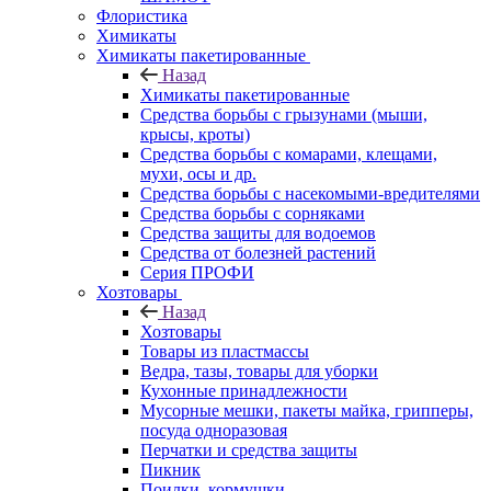
Флористика
Химикаты
Химикаты пакетированные
Назад
Химикаты пакетированные
Средства борьбы с грызунами (мыши,
крысы, кроты)
Средства борьбы с комарами, клещами,
мухи, осы и др.
Средства борьбы с насекомыми-вредителями
Средства борьбы с сорняками
Средства защиты для водоемов
Средства от болезней растений
Серия ПРОФИ
Хозтовары
Назад
Хозтовары
Товары из пластмассы
Ведра, тазы, товары для уборки
Кухонные принадлежности
Мусорные мешки, пакеты майка, грипперы,
посуда одноразовая
Перчатки и средства защиты
Пикник
Поилки, кормушки