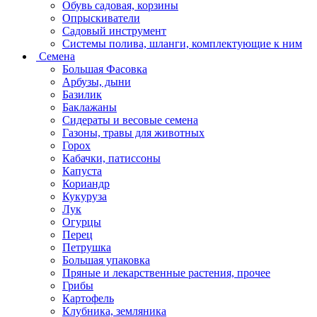
Обувь садовая, корзины
Опрыскиватели
Садовый инструмент
Системы полива, шланги, комплектующие к ним
Семена
Большая Фасовка
Арбузы, дыни
Базилик
Баклажаны
Сидераты и весовые семена
Газоны, травы для животных
Горох
Кабачки, патиссоны
Капуста
Кориандр
Кукуруза
Лук
Огурцы
Перец
Петрушка
Большая упаковка
Пряные и лекарственные растения, прочее
Грибы
Картофель
Клубника, земляника