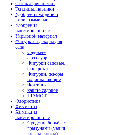
Стойки для цветов
Теплицы, парники
Удобрения жидкие и
килограммовые
Удобрения
пакетированные
Укрывной материал
Фигурки и декоры для
сада
Садовые
аксессуары
Фигурки садовые,
фонарики
Фигурки, декоры
водоплавающие
Фонтаны
кашпо садовое
ШАМОТ
Флористика
Химикаты
Химикаты
пакетированные
Средства борьбы с
грызунами (мыши,
крысы, кроты)