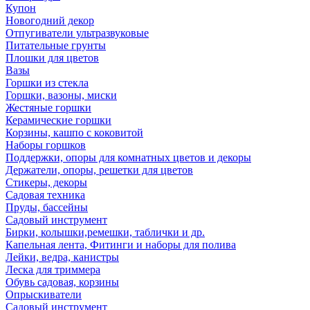
Купон
Новогодний декор
Отпугиватели ультразвуковые
Питательные грунты
Плошки для цветов
Вазы
Горшки из стекла
Горшки, вазоны, миски
Жестяные горшки
Керамические горшки
Корзины, кашпо с коковитой
Наборы горшков
Поддержки, опоры для комнатных цветов и декоры
Держатели, опоры, решетки для цветов
Стикеры, декоры
Садовая техника
Пруды, бассейны
Садовый инструмент
Бирки, колышки,ремешки, таблички и др.
Капельная лента, Фитинги и наборы для полива
Лейки, ведра, канистры
Леска для триммера
Обувь садовая, корзины
Опрыскиватели
Садовый инструмент