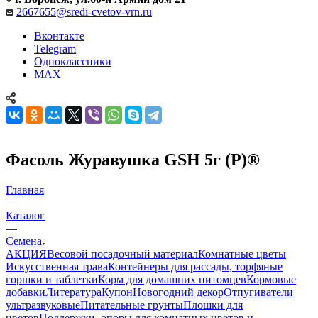
2667655@sredi-cvetov-vrn.ru
Вконтакте
Telegram
Одноклассники
MAX
Фасоль Журавушка GSH 5г (Р)®
Главная
—
Каталог
—
Семена
АКЦИЯ
Весовой посадочный материал
Комнатные цветы
Искусственная трава
Контейнеры для рассады, торфяные
горшки и таблетки
Корм для домашних питомцев
Кормовые
добавки
Литература
Купон
Новогодний декор
Отпугиватели
ультразвуковые
Питательные грунты
Плошки для
цветов
Поддержки, опоры для комнатных цветов и