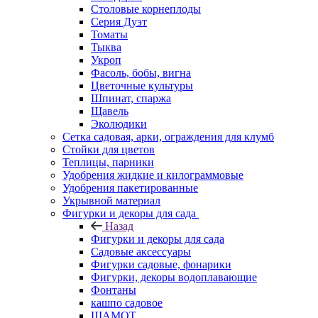
Столовые корнеплоды
Серия Дуэт
Томаты
Тыква
Укроп
Фасоль, бобы, вигна
Цветочные культуры
Шпинат, спаржа
Щавель
Эколюдики
Сетка садовая, арки, ограждения для клумб
Стойки для цветов
Теплицы, парники
Удобрения жидкие и килограммовые
Удобрения пакетированные
Укрывной материал
Фигурки и декоры для сада
Назад
Фигурки и декоры для сада
Садовые аксессуары
Фигурки садовые, фонарики
Фигурки, декоры водоплавающие
Фонтаны
кашпо садовое
ШАМОТ