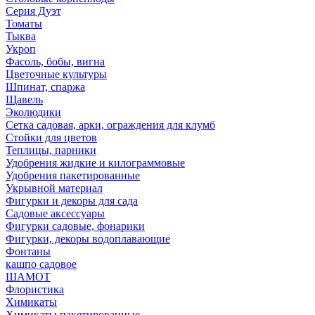
Серия Дуэт
Томаты
Тыква
Укроп
Фасоль, бобы, вигна
Цветочные культуры
Шпинат, спаржа
Щавель
Эколюдики
Сетка садовая, арки, ограждения для клумб
Стойки для цветов
Теплицы, парники
Удобрения жидкие и килограммовые
Удобрения пакетированные
Укрывной материал
Фигурки и декоры для сада
Садовые аксессуары
Фигурки садовые, фонарики
Фигурки, декоры водоплавающие
Фонтаны
кашпо садовое
ШАМОТ
Флористика
Химикаты
Химикаты пакетированные