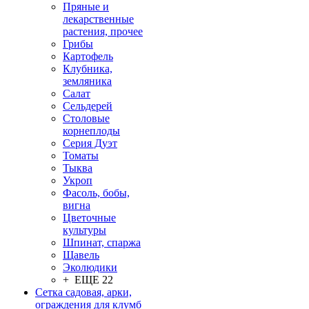
Пряные и
лекарственные
растения, прочее
Грибы
Картофель
Клубника,
земляника
Салат
Сельдерей
Столовые
корнеплоды
Серия Дуэт
Томаты
Тыква
Укроп
Фасоль, бобы,
вигна
Цветочные
культуры
Шпинат, спаржа
Щавель
Эколюдики
+ ЕЩЕ 22
Сетка садовая, арки,
ограждения для клумб