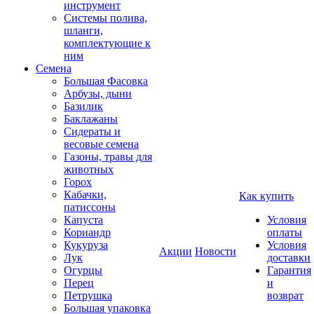
инструмент
Системы полива,
шланги,
комплектующие к
ним
Семена
Большая Фасовка
Арбузы, дыни
Базилик
Баклажаны
Сидераты и
весовые семена
Газоны, травы для
животных
Горох
Кабачки,
Как купить
патиссоны
Капуста
Условия
Кориандр
оплаты
Кукуруза
Условия
Акции
Новости
Лук
доставки
Огурцы
Гарантия
Перец
и
Петрушка
возврат
Большая упаковка