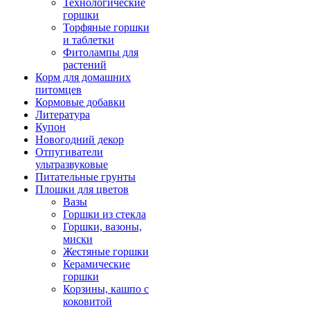
Технологические
горшки
Торфяные горшки
и таблетки
Фитолампы для
растений
Корм для домашних
питомцев
Кормовые добавки
Литература
Купон
Новогодний декор
Отпугиватели
ультразвуковые
Питательные грунты
Плошки для цветов
Вазы
Горшки из стекла
Горшки, вазоны,
миски
Жестяные горшки
Керамические
горшки
Корзины, кашпо с
коковитой