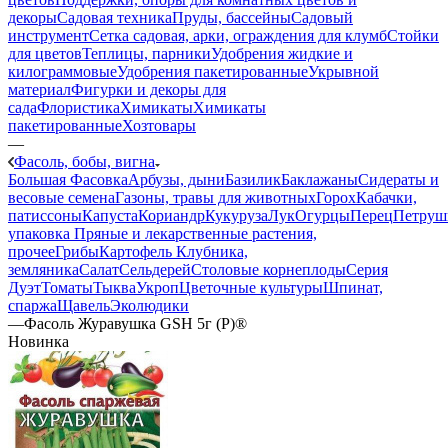
декоры
Садовая техника
Пруды, бассейны
Садовый
инструмент
Сетка садовая, арки, ограждения для клумб
Стойки
для цветов
Теплицы, парники
Удобрения жидкие и
килограммовые
Удобрения пакетированные
Укрывной
материал
Фигурки и декоры для
сада
Флористика
Химикаты
Химикаты
пакетированные
Хозтовары
—
Фасоль, бобы, вигна
Большая Фасовка
Арбузы, дыни
Базилик
Баклажаны
Сидераты и
весовые семена
Газоны, травы для животных
Горох
Кабачки,
патиссоны
Капуста
Кориандр
Кукуруза
Лук
Огурцы
Перец
Петруш
упаковка
Пряные и лекарственные растения,
прочее
Грибы
Картофель
Клубника,
земляника
Салат
Сельдерей
Столовые корнеплоды
Серия
Дуэт
Томаты
Тыква
Укроп
Цветочные культуры
Шпинат,
спаржа
Щавель
Эколюдики
—
Фасоль Журавушка GSH 5г (Р)®
Новинка