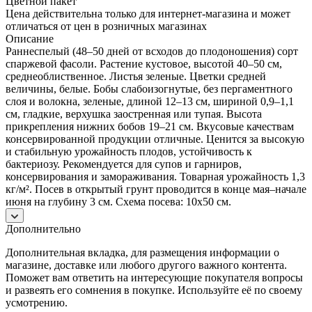
Цветной пакет
Цена действительна только для интернет-магазина и может
отличаться от цен в розничных магазинах
Описание
Раннеспелый (48–50 дней от всходов до плодоношения) сорт
спаржевой фасоли. Растение кустовое, высотой 40–50 см,
среднеоблиственное. Листья зеленые. Цветки средней
величины, белые. Бобы слабоизогнутые, без пергаментного
слоя и волокна, зеленые, длиной 12–13 см, шириной 0,9–1,1
см, гладкие, верхушка заостренная или тупая. Высота
прикрепления нижних бобов 19–21 см. Вкусовые качествам
консервированной продукции отличные. Ценится за высокую
и стабильную урожайность плодов, устойчивость к
бактериозу. Рекомендуется для супов и гарниров,
консервирования и замораживания. Товарная урожайность 1,3
кг/м². Посев в открытый грунт проводится в конце мая–начале
июня на глубину 3 см. Схема посева: 10х50 см.
Дополнительно
Дополнительная вкладка, для размещения информации о
магазине, доставке или любого другого важного контента.
Поможет вам ответить на интересующие покупателя вопросы
и развеять его сомнения в покупке. Используйте её по своему
усмотрению.