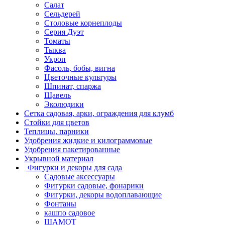
Салат
Сельдерей
Столовые корнеплоды
Серия Дуэт
Томаты
Тыква
Укроп
Фасоль, бобы, вигна
Цветочные культуры
Шпинат, спаржа
Щавель
Эколюдики
Сетка садовая, арки, ограждения для клумб
Стойки для цветов
Теплицы, парники
Удобрения жидкие и килограммовые
Удобрения пакетированные
Укрывной материал
Фигурки и декоры для сада
Садовые аксессуары
Фигурки садовые, фонарики
Фигурки, декоры водоплавающие
Фонтаны
кашпо садовое
ШАМОТ