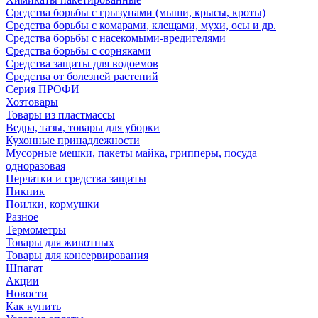
Средства борьбы с грызунами (мыши, крысы, кроты)
Средства борьбы с комарами, клещами, мухи, осы и др.
Средства борьбы с насекомыми-вредителями
Средства борьбы с сорняками
Средства защиты для водоемов
Средства от болезней растений
Серия ПРОФИ
Хозтовары
Товары из пластмассы
Ведра, тазы, товары для уборки
Кухонные принадлежности
Мусорные мешки, пакеты майка, грипперы, посуда
одноразовая
Перчатки и средства защиты
Пикник
Поилки, кормушки
Разное
Термометры
Товары для животных
Товары для консервирования
Шпагат
Акции
Новости
Как купить