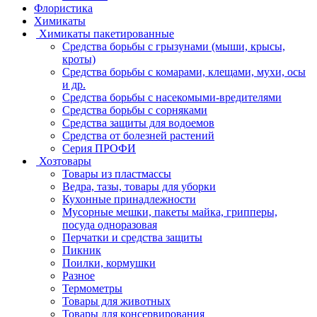
Флористика
Химикаты
Химикаты пакетированные
Средства борьбы с грызунами (мыши, крысы,
кроты)
Средства борьбы с комарами, клещами, мухи, осы
и др.
Средства борьбы с насекомыми-вредителями
Средства борьбы с сорняками
Средства защиты для водоемов
Средства от болезней растений
Серия ПРОФИ
Хозтовары
Товары из пластмассы
Ведра, тазы, товары для уборки
Кухонные принадлежности
Мусорные мешки, пакеты майка, грипперы,
посуда одноразовая
Перчатки и средства защиты
Пикник
Поилки, кормушки
Разное
Термометры
Товары для животных
Товары для консервирования