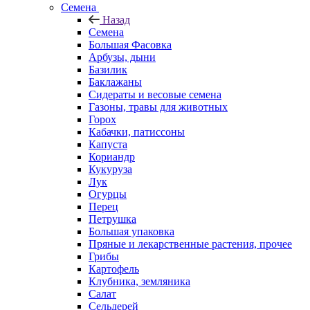
Семена
Назад
Семена
Большая Фасовка
Арбузы, дыни
Базилик
Баклажаны
Сидераты и весовые семена
Газоны, травы для животных
Горох
Кабачки, патиссоны
Капуста
Кориандр
Кукуруза
Лук
Огурцы
Перец
Петрушка
Большая упаковка
Пряные и лекарственные растения, прочее
Грибы
Картофель
Клубника, земляника
Салат
Сельдерей