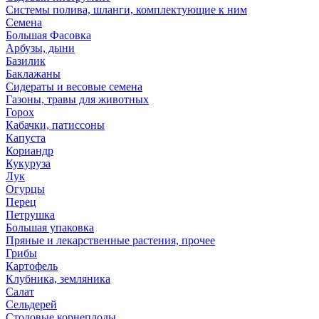
Системы полива, шланги, комплектующие к ним
Семена
Большая Фасовка
Арбузы, дыни
Базилик
Баклажаны
Сидераты и весовые семена
Газоны, травы для животных
Горох
Кабачки, патиссоны
Капуста
Кориандр
Кукуруза
Лук
Огурцы
Перец
Петрушка
Большая упаковка
Пряные и лекарственные растения, прочее
Грибы
Картофель
Клубника, земляника
Салат
Сельдерей
Столовые корнеплоды