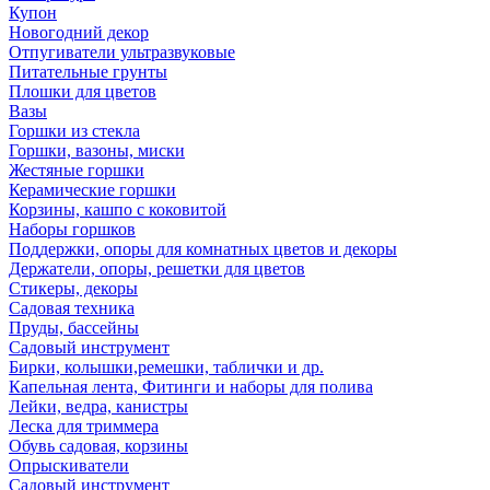
Купон
Новогодний декор
Отпугиватели ультразвуковые
Питательные грунты
Плошки для цветов
Вазы
Горшки из стекла
Горшки, вазоны, миски
Жестяные горшки
Керамические горшки
Корзины, кашпо с коковитой
Наборы горшков
Поддержки, опоры для комнатных цветов и декоры
Держатели, опоры, решетки для цветов
Стикеры, декоры
Садовая техника
Пруды, бассейны
Садовый инструмент
Бирки, колышки,ремешки, таблички и др.
Капельная лента, Фитинги и наборы для полива
Лейки, ведра, канистры
Леска для триммера
Обувь садовая, корзины
Опрыскиватели
Садовый инструмент