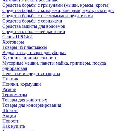
Средства борьбы с грызунами (мыши, крысы, кроты)
Средства борьбы с комарами, клещами, мухи, осы и др.
Средства борьбы с насекомыми-вредителями
Средства борьбы с сорняками
Средства защиты для водоемов
Средства от болезней растений
Серия ПРОФИ
Хозтовары
Товары из пластмассы
Ведра, тазы, товары для уборки
Кухонные принадлежности
Мусорные мешки, пакеты майка, грипперы, посуда
одноразовая
Перчатки и средства защиты
Пикник
Поилки, кормушки
Разное
Термометры
Товары для животных
Товары для консервирования
Шпагат
Акции
Новости
Как купить