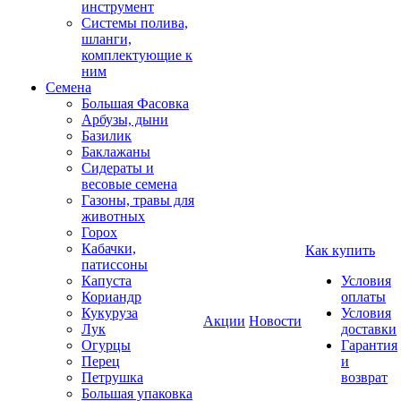
инструмент
Системы полива,
шланги,
комплектующие к
ним
Семена
Большая Фасовка
Арбузы, дыни
Базилик
Баклажаны
Сидераты и
весовые семена
Газоны, травы для
животных
Горох
Кабачки,
Как купить
патиссоны
Капуста
Условия
Кориандр
оплаты
Кукуруза
Условия
Акции
Новости
Лук
доставки
Огурцы
Гарантия
Перец
и
Петрушка
возврат
Большая упаковка