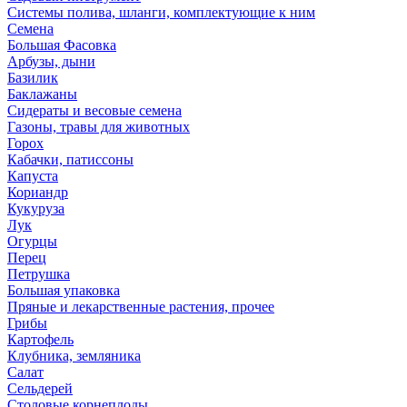
Системы полива, шланги, комплектующие к ним
Семена
Большая Фасовка
Арбузы, дыни
Базилик
Баклажаны
Сидераты и весовые семена
Газоны, травы для животных
Горох
Кабачки, патиссоны
Капуста
Кориандр
Кукуруза
Лук
Огурцы
Перец
Петрушка
Большая упаковка
Пряные и лекарственные растения, прочее
Грибы
Картофель
Клубника, земляника
Салат
Сельдерей
Столовые корнеплоды