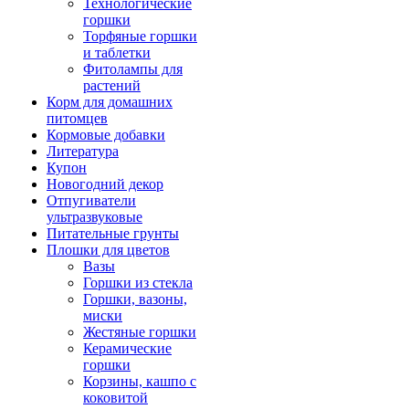
Технологические
горшки
Торфяные горшки
и таблетки
Фитолампы для
растений
Корм для домашних
питомцев
Кормовые добавки
Литература
Купон
Новогодний декор
Отпугиватели
ультразвуковые
Питательные грунты
Плошки для цветов
Вазы
Горшки из стекла
Горшки, вазоны,
миски
Жестяные горшки
Керамические
горшки
Корзины, кашпо с
коковитой