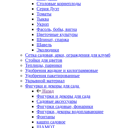
Столовые корнеплоды
Серия Дуэт
Томаты
Тыква
Укроп
Фасоль, бобы, вигна
Цветочные культуры
Шпинат, спаржа
Щавель
Эколюдики
Сетка садовая, арки, ограждения для клумб
Стойки для цветов
Теплицы, парники
Удобрения жидкие и килограммовые
Удобрения пакетированные
Укрывной материал
Фигурки и декоры для сада
Назад
Фигурки и декоры для сада
Садовые аксессуары
Фигурки садовые, фонарики
Фигурки, декоры водоплавающие
Фонтаны
кашпо садовое
ШАМОТ