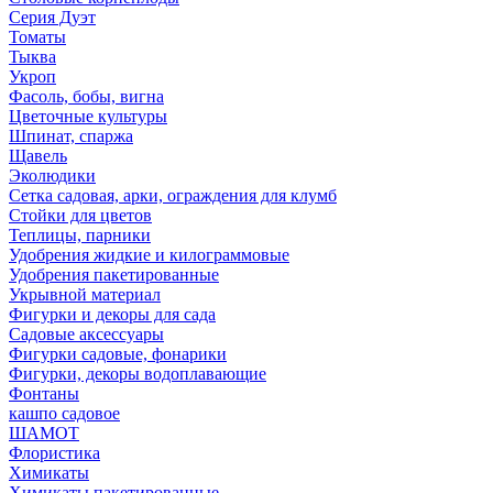
Серия Дуэт
Томаты
Тыква
Укроп
Фасоль, бобы, вигна
Цветочные культуры
Шпинат, спаржа
Щавель
Эколюдики
Сетка садовая, арки, ограждения для клумб
Стойки для цветов
Теплицы, парники
Удобрения жидкие и килограммовые
Удобрения пакетированные
Укрывной материал
Фигурки и декоры для сада
Садовые аксессуары
Фигурки садовые, фонарики
Фигурки, декоры водоплавающие
Фонтаны
кашпо садовое
ШАМОТ
Флористика
Химикаты
Химикаты пакетированные