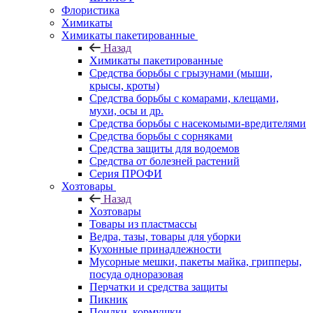
Флористика
Химикаты
Химикаты пакетированные
Назад
Химикаты пакетированные
Средства борьбы с грызунами (мыши,
крысы, кроты)
Средства борьбы с комарами, клещами,
мухи, осы и др.
Средства борьбы с насекомыми-вредителями
Средства борьбы с сорняками
Средства защиты для водоемов
Средства от болезней растений
Серия ПРОФИ
Хозтовары
Назад
Хозтовары
Товары из пластмассы
Ведра, тазы, товары для уборки
Кухонные принадлежности
Мусорные мешки, пакеты майка, грипперы,
посуда одноразовая
Перчатки и средства защиты
Пикник
Поилки, кормушки