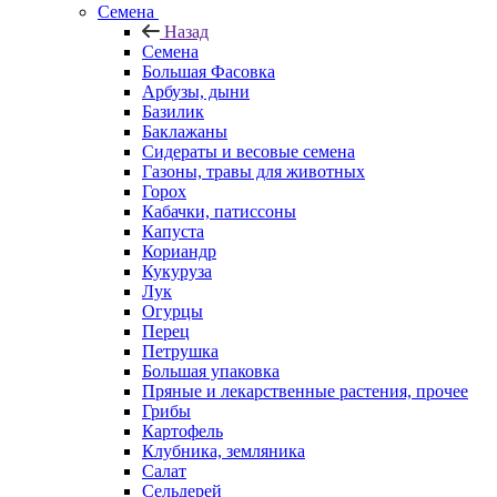
Семена
Назад
Семена
Большая Фасовка
Арбузы, дыни
Базилик
Баклажаны
Сидераты и весовые семена
Газоны, травы для животных
Горох
Кабачки, патиссоны
Капуста
Кориандр
Кукуруза
Лук
Огурцы
Перец
Петрушка
Большая упаковка
Пряные и лекарственные растения, прочее
Грибы
Картофель
Клубника, земляника
Салат
Сельдерей