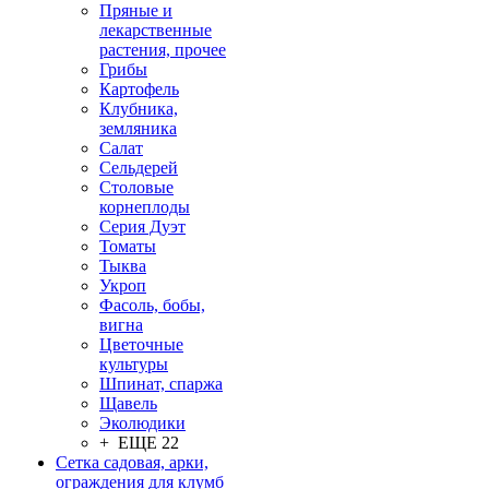
Пряные и
лекарственные
растения, прочее
Грибы
Картофель
Клубника,
земляника
Салат
Сельдерей
Столовые
корнеплоды
Серия Дуэт
Томаты
Тыква
Укроп
Фасоль, бобы,
вигна
Цветочные
культуры
Шпинат, спаржа
Щавель
Эколюдики
+ ЕЩЕ 22
Сетка садовая, арки,
ограждения для клумб