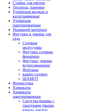
Стойки для цветов
Теплицы, парники
Удобрения жидкие и
килограммовые
Удобрения
пакетированные
Укрывной материал
Фигурки и декоры для
сада
Садовые
аксессуары
Фигурки садовые,
фонарики
Фигурки, декоры
водоплавающие
Фонтаны
кашпо садовое
ШАМОТ
Флористика
Химикаты
Химикаты
пакетированные
Средства борьбы с
грызунами (мыши,
крысы, кроты)