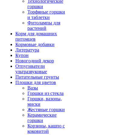
Технологические
горшки
Торфяные горшки
и таблетки
Фитолампы для
растений
Корм для домашних
питомцев
Кормовые добавки
Литература
Купон
Новогодний декор
Отпугиватели
ультразвуковые
Питательные грунты
Плошки для цветов
Вазы
Горшки из стекла
Горшки, вазоны,
миски
Жестяные горшки
Керамические
горшки
Корзины, кашпо с
коковитой