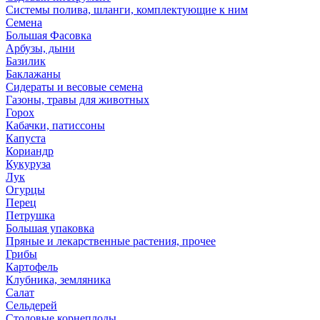
Системы полива, шланги, комплектующие к ним
Семена
Большая Фасовка
Арбузы, дыни
Базилик
Баклажаны
Сидераты и весовые семена
Газоны, травы для животных
Горох
Кабачки, патиссоны
Капуста
Кориандр
Кукуруза
Лук
Огурцы
Перец
Петрушка
Большая упаковка
Пряные и лекарственные растения, прочее
Грибы
Картофель
Клубника, земляника
Салат
Сельдерей
Столовые корнеплоды