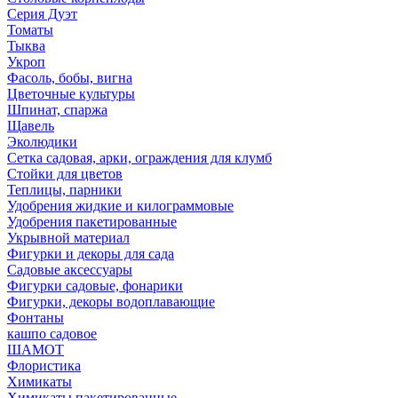
Серия Дуэт
Томаты
Тыква
Укроп
Фасоль, бобы, вигна
Цветочные культуры
Шпинат, спаржа
Щавель
Эколюдики
Сетка садовая, арки, ограждения для клумб
Стойки для цветов
Теплицы, парники
Удобрения жидкие и килограммовые
Удобрения пакетированные
Укрывной материал
Фигурки и декоры для сада
Садовые аксессуары
Фигурки садовые, фонарики
Фигурки, декоры водоплавающие
Фонтаны
кашпо садовое
ШАМОТ
Флористика
Химикаты
Химикаты пакетированные