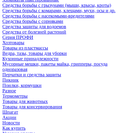
Средства борьбы с грызунами (мыши, крысы, кроты)
Средства борьбы с комарами, клещами, мухи, осы и др.
Средства борьбы с насекомыми-вредителями
Средства борьбы с сорняками
Средства защиты для водоемов
Средства от болезней растений
Серия ПРОФИ
Хозтовары
Товары из пластмассы
Ведра, тазы, товары для уборки
Кухонные принадлежности
Мусорные мешки, пакеты майка, грипперы, посуда
одноразовая
Перчатки и средства защиты
Пикник
Поилки, кормушки
Разное
Термометры
Товары для животных
Товары для консервирования
Шпагат
Акции
Новости
Как купить