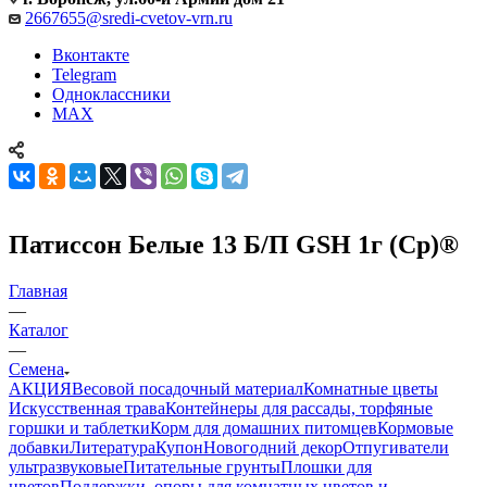
2667655@sredi-cvetov-vrn.ru
Вконтакте
Telegram
Одноклассники
MAX
Патиссон Белые 13 Б/П GSH 1г (Ср)®
Главная
—
Каталог
—
Семена
АКЦИЯ
Весовой посадочный материал
Комнатные цветы
Искусственная трава
Контейнеры для рассады, торфяные
горшки и таблетки
Корм для домашних питомцев
Кормовые
добавки
Литература
Купон
Новогодний декор
Отпугиватели
ультразвуковые
Питательные грунты
Плошки для
цветов
Поддержки, опоры для комнатных цветов и