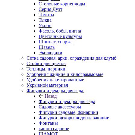
Столовые корнеплоды
Серия Дуэт
Томаты
Тыква
Укроп
Фасоль, бобы, вигна
Цветочные культуры
Шпинат, спаржа
Щавель
Эколюдики
Сетка садовая, арки, ограждения для клумб
Стойки для цветов
Теплицы, парники
Удобрения жидкие и килограммовые
Удобрения пакетированные
Укрывной материал
Фигурки и декоры для сада
Назад
Фигурки и декоры для сада
Садовые аксессуары
Фигурки садовые, фонарики
Фигурки, декоры водоплавающие
Фонтаны
кашпо садовое
ШАМОТ