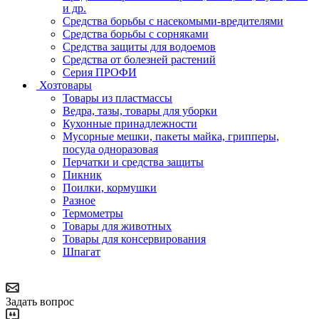
и др.
Средства борьбы с насекомыми-вредителями
Средства борьбы с сорняками
Средства защиты для водоемов
Средства от болезней растений
Серия ПРОФИ
Хозтовары
Товары из пластмассы
Ведра, тазы, товары для уборки
Кухонные принадлежности
Мусорные мешки, пакеты майка, грипперы,
посуда одноразовая
Перчатки и средства защиты
Пикник
Поилки, кормушки
Разное
Термометры
Товары для животных
Товары для консервирования
Шпагат
Задать вопрос