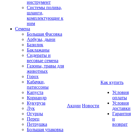
инструмент
Системы полива,
шланги,
комплектующие к
ним
Семена
Большая Фасовка
Арбузы, дыни
Базилик
Баклажаны
Сидераты и
весовые семена
Газоны, травы для
животных
Горох
Кабачки,
Как купить
патиссоны
Капуста
Условия
Кориандр
оплаты
Кукуруза
Условия
Акции
Новости
Лук
доставки
Огурцы
Гарантия
Перец
и
Петрушка
возврат
Большая упаковка