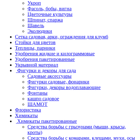
Укроп
Фасоль, бобы, вигна
Цветочные культуры
Шпинат, спаржа
Щавель
Эколюдики
Сетка садовая, арки, ограждения для клумб
Стойки для цветов
Теплицы, парники
Удобрения жидкие и килограммовые
Удобрения пакетированные
Укрывной материал
Фигурки и декоры для сада
Садовые аксессуары
Фигурки садовые, фонарики
Фигурки, декоры водоплавающие
Фонтаны
кашпо садовое
ШАМОТ
Флористика
Химикаты
Химикаты пакетированные
Средства борьбы с грызунами (мыши, крысы,
кроты)
Средства борьбы с комарами, клещами, мухи, осы