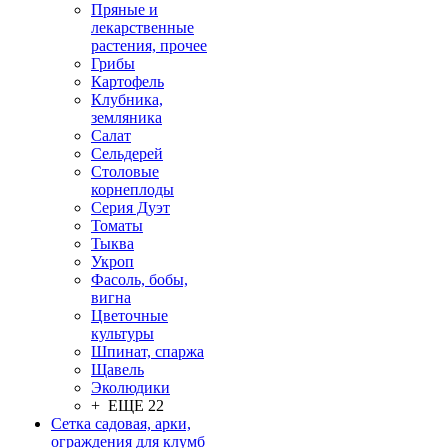
Пряные и
лекарственные
растения, прочее
Грибы
Картофель
Клубника,
земляника
Салат
Сельдерей
Столовые
корнеплоды
Серия Дуэт
Томаты
Тыква
Укроп
Фасоль, бобы,
вигна
Цветочные
культуры
Шпинат, спаржа
Щавель
Эколюдики
+ ЕЩЕ 22
Сетка садовая, арки,
ограждения для клумб