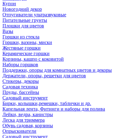
Купон
Новогодний декор
Отпугиватели ультразвуковые
Питательные грунты
Плошки для цветов
Вазы
Горшки из стекла
Горшки, вазоны, миски
Жестяные горшки
Керамические горшки
Корзины, кашпо с коковитой
Наборы горшков
Поддержки, опоры для комнатных цветов и декоры
Держатели, опоры, решетки для цветов
Стикеры, декоры
Садовая техника
Пруды, бассейны
Садовый инструмент
Бирки, колышки,ремешки, таблички и др.
Капельная лента, Фитинги и наборы для полива
Лейки, ведра, канистры
Леска для триммера
Обувь садовая, корзины
Опрыскиватели
Садовый инструмент