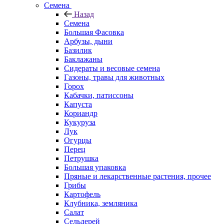
Семена
Назад
Семена
Большая Фасовка
Арбузы, дыни
Базилик
Баклажаны
Сидераты и весовые семена
Газоны, травы для животных
Горох
Кабачки, патиссоны
Капуста
Кориандр
Кукуруза
Лук
Огурцы
Перец
Петрушка
Большая упаковка
Пряные и лекарственные растения, прочее
Грибы
Картофель
Клубника, земляника
Салат
Сельдерей