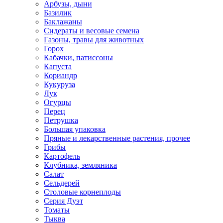
Арбузы, дыни
Базилик
Баклажаны
Сидераты и весовые семена
Газоны, травы для животных
Горох
Кабачки, патиссоны
Капуста
Кориандр
Кукуруза
Лук
Огурцы
Перец
Петрушка
Большая упаковка
Пряные и лекарственные растения, прочее
Грибы
Картофель
Клубника, земляника
Салат
Сельдерей
Столовые корнеплоды
Серия Дуэт
Томаты
Тыква