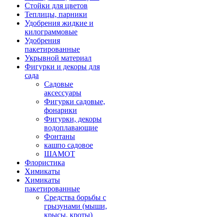
Стойки для цветов
Теплицы, парники
Удобрения жидкие и
килограммовые
Удобрения
пакетированные
Укрывной материал
Фигурки и декоры для
сада
Садовые
аксессуары
Фигурки садовые,
фонарики
Фигурки, декоры
водоплавающие
Фонтаны
кашпо садовое
ШАМОТ
Флористика
Химикаты
Химикаты
пакетированные
Средства борьбы с
грызунами (мыши,
крысы, кроты)