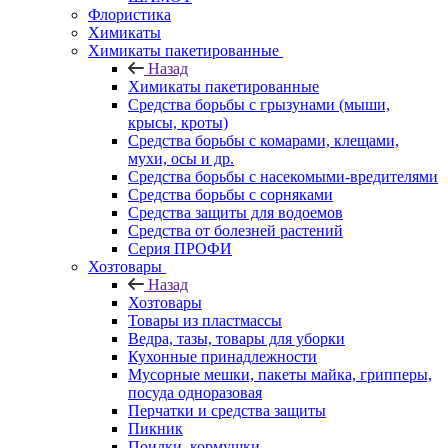
Флористика
Химикаты
Химикаты пакетированные
Назад
Химикаты пакетированные
Средства борьбы с грызунами (мыши,
крысы, кроты)
Средства борьбы с комарами, клещами,
мухи, осы и др.
Средства борьбы с насекомыми-вредителями
Средства борьбы с сорняками
Средства защиты для водоемов
Средства от болезней растений
Серия ПРОФИ
Хозтовары
Назад
Хозтовары
Товары из пластмассы
Ведра, тазы, товары для уборки
Кухонные принадлежности
Мусорные мешки, пакеты майка, грипперы,
посуда одноразовая
Перчатки и средства защиты
Пикник
Поилки, кормушки