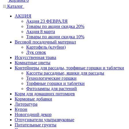
Корзина
0
Каталог
АКЦИЯ
Акция 23 ФЕВРАЛЯ
Товары по акции скидка 20%
Акция 8 марта
Товары по акции скидка 10%
Весовой посадочный материал
Картофель (клубни)
Лук севок
Искусственная трава
Комнатные цветы
Контейнеры для рассады, торфяные горшки и таблетки
Кассеты рассадные, ящики для рассады
Технологические горшки
Торфяные горшки и таблетки
Фитолампы для растений
Корм для домашних питомцев
Кормовые добавки
Литература
Купон
Новогодний декор
Отпугиватели ультразвуковые
Питательные грунты