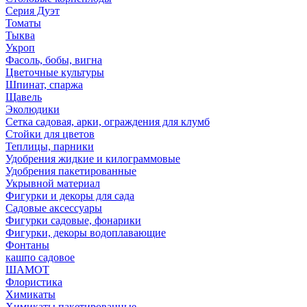
Серия Дуэт
Томаты
Тыква
Укроп
Фасоль, бобы, вигна
Цветочные культуры
Шпинат, спаржа
Щавель
Эколюдики
Сетка садовая, арки, ограждения для клумб
Стойки для цветов
Теплицы, парники
Удобрения жидкие и килограммовые
Удобрения пакетированные
Укрывной материал
Фигурки и декоры для сада
Садовые аксессуары
Фигурки садовые, фонарики
Фигурки, декоры водоплавающие
Фонтаны
кашпо садовое
ШАМОТ
Флористика
Химикаты
Химикаты пакетированные