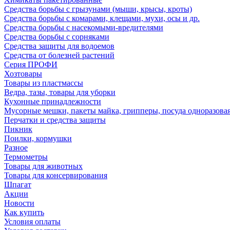
Средства борьбы с грызунами (мыши, крысы, кроты)
Средства борьбы с комарами, клещами, мухи, осы и др.
Средства борьбы с насекомыми-вредителями
Средства борьбы с сорняками
Средства защиты для водоемов
Средства от болезней растений
Серия ПРОФИ
Хозтовары
Товары из пластмассы
Ведра, тазы, товары для уборки
Кухонные принадлежности
Мусорные мешки, пакеты майка, грипперы, посуда одноразова
Перчатки и средства защиты
Пикник
Поилки, кормушки
Разное
Термометры
Товары для животных
Товары для консервирования
Шпагат
Акции
Новости
Как купить
Условия оплаты