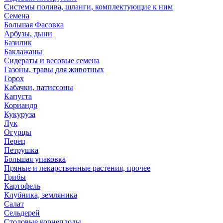
Системы полива, шланги, комплектующие к ним
Семена
Большая Фасовка
Арбузы, дыни
Базилик
Баклажаны
Сидераты и весовые семена
Газоны, травы для животных
Горох
Кабачки, патиссоны
Капуста
Кориандр
Кукуруза
Лук
Огурцы
Перец
Петрушка
Большая упаковка
Пряные и лекарственные растения, прочее
Грибы
Картофель
Клубника, земляника
Салат
Сельдерей
Столовые корнеплоды