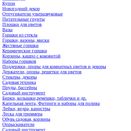
Купон
Новогодний декор
Отпугиватели ультразвуковые
Питательные грунты
Плошки для цветов
Вазы
Горшки из стекла
Горшки, вазоны, миски
Жестяные горшки
Керамические горшки
Корзины, кашпо с коковитой
Наборы горшков
Поддержки, опоры для комнатных цветов и декоры
Держатели, опоры, решетки для цветов
Стикеры, декоры
Садовая техника
Пруды, бассейны
Садовый инструмент
Бирки, колышки,ремешки, таблички и др.
Капельная лента, Фитинги и наборы для полива
Лейки, ведра, канистры
Леска для триммера
Обувь садовая, корзины
Опрыскиватели
Садовый инструмент