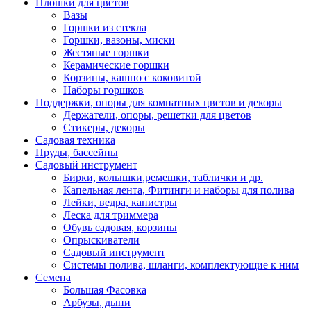
Плошки для цветов
Вазы
Горшки из стекла
Горшки, вазоны, миски
Жестяные горшки
Керамические горшки
Корзины, кашпо с коковитой
Наборы горшков
Поддержки, опоры для комнатных цветов и декоры
Держатели, опоры, решетки для цветов
Стикеры, декоры
Садовая техника
Пруды, бассейны
Садовый инструмент
Бирки, колышки,ремешки, таблички и др.
Капельная лента, Фитинги и наборы для полива
Лейки, ведра, канистры
Леска для триммера
Обувь садовая, корзины
Опрыскиватели
Садовый инструмент
Системы полива, шланги, комплектующие к ним
Семена
Большая Фасовка
Арбузы, дыни