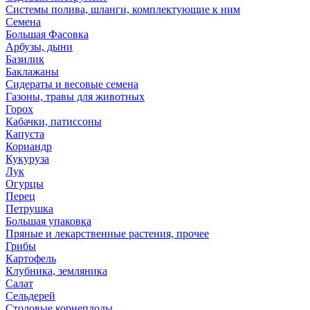
Системы полива, шланги, комплектующие к ним
Семена
Большая Фасовка
Арбузы, дыни
Базилик
Баклажаны
Сидераты и весовые семена
Газоны, травы для животных
Горох
Кабачки, патиссоны
Капуста
Кориандр
Кукуруза
Лук
Огурцы
Перец
Петрушка
Большая упаковка
Пряные и лекарственные растения, прочее
Грибы
Картофель
Клубника, земляника
Салат
Сельдерей
Столовые корнеплоды