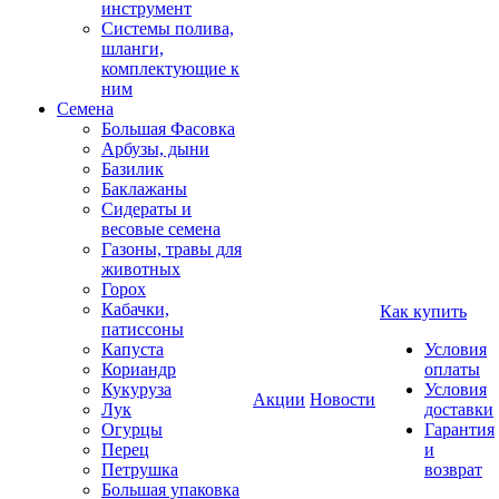
инструмент
Системы полива,
шланги,
комплектующие к
ним
Семена
Большая Фасовка
Арбузы, дыни
Базилик
Баклажаны
Сидераты и
весовые семена
Газоны, травы для
животных
Горох
Кабачки,
Как купить
патиссоны
Капуста
Условия
Кориандр
оплаты
Кукуруза
Условия
Акции
Новости
Лук
доставки
Огурцы
Гарантия
Перец
и
Петрушка
возврат
Большая упаковка