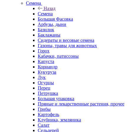
Семена
Назад
Семена
Большая Фасовка
Арбузы, дыни
Базилик
Баклажаны
Сидераты и весовые семена
Газоны, травы для животных
Горох
Кабачки, патиссоны
Капуста
Кориандр
Кукуруза
Лук
Огурцы
Перец
Петрушка
Большая упаковка
Пряные и лекарственные растения, прочее
Грибы
Картофель
Клубника, земляника
Салат
Сельдерей