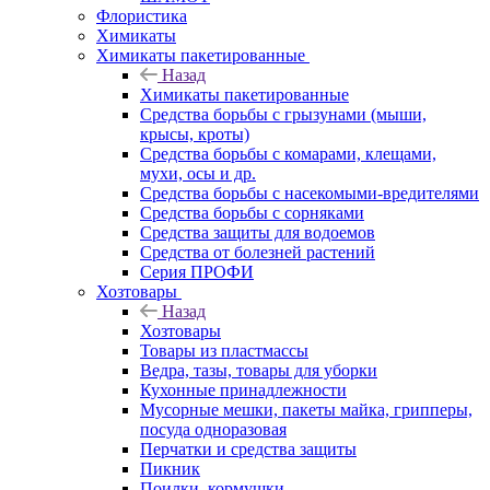
Флористика
Химикаты
Химикаты пакетированные
Назад
Химикаты пакетированные
Средства борьбы с грызунами (мыши,
крысы, кроты)
Средства борьбы с комарами, клещами,
мухи, осы и др.
Средства борьбы с насекомыми-вредителями
Средства борьбы с сорняками
Средства защиты для водоемов
Средства от болезней растений
Серия ПРОФИ
Хозтовары
Назад
Хозтовары
Товары из пластмассы
Ведра, тазы, товары для уборки
Кухонные принадлежности
Мусорные мешки, пакеты майка, грипперы,
посуда одноразовая
Перчатки и средства защиты
Пикник
Поилки, кормушки