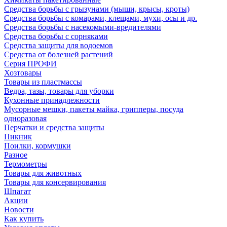
Средства борьбы с грызунами (мыши, крысы, кроты)
Средства борьбы с комарами, клещами, мухи, осы и др.
Средства борьбы с насекомыми-вредителями
Средства борьбы с сорняками
Средства защиты для водоемов
Средства от болезней растений
Серия ПРОФИ
Хозтовары
Товары из пластмассы
Ведра, тазы, товары для уборки
Кухонные принадлежности
Мусорные мешки, пакеты майка, грипперы, посуда
одноразовая
Перчатки и средства защиты
Пикник
Поилки, кормушки
Разное
Термометры
Товары для животных
Товары для консервирования
Шпагат
Акции
Новости
Как купить