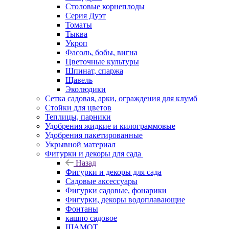
Столовые корнеплоды
Серия Дуэт
Томаты
Тыква
Укроп
Фасоль, бобы, вигна
Цветочные культуры
Шпинат, спаржа
Щавель
Эколюдики
Сетка садовая, арки, ограждения для клумб
Стойки для цветов
Теплицы, парники
Удобрения жидкие и килограммовые
Удобрения пакетированные
Укрывной материал
Фигурки и декоры для сада
Назад
Фигурки и декоры для сада
Садовые аксессуары
Фигурки садовые, фонарики
Фигурки, декоры водоплавающие
Фонтаны
кашпо садовое
ШАМОТ