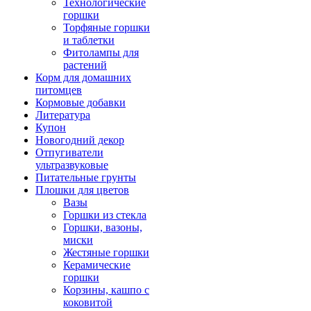
Технологические
горшки
Торфяные горшки
и таблетки
Фитолампы для
растений
Корм для домашних
питомцев
Кормовые добавки
Литература
Купон
Новогодний декор
Отпугиватели
ультразвуковые
Питательные грунты
Плошки для цветов
Вазы
Горшки из стекла
Горшки, вазоны,
миски
Жестяные горшки
Керамические
горшки
Корзины, кашпо с
коковитой