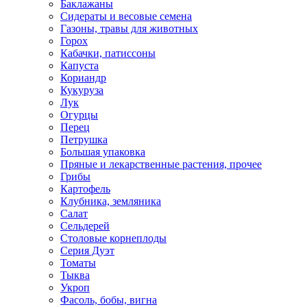
Баклажаны
Сидераты и весовые семена
Газоны, травы для животных
Горох
Кабачки, патиссоны
Капуста
Кориандр
Кукуруза
Лук
Огурцы
Перец
Петрушка
Большая упаковка
Пряные и лекарственные растения, прочее
Грибы
Картофель
Клубника, земляника
Салат
Сельдерей
Столовые корнеплоды
Серия Дуэт
Томаты
Тыква
Укроп
Фасоль, бобы, вигна