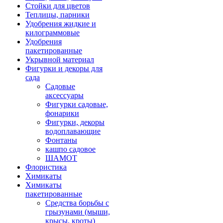
Стойки для цветов
Теплицы, парники
Удобрения жидкие и
килограммовые
Удобрения
пакетированные
Укрывной материал
Фигурки и декоры для
сада
Садовые
аксессуары
Фигурки садовые,
фонарики
Фигурки, декоры
водоплавающие
Фонтаны
кашпо садовое
ШАМОТ
Флористика
Химикаты
Химикаты
пакетированные
Средства борьбы с
грызунами (мыши,
крысы, кроты)