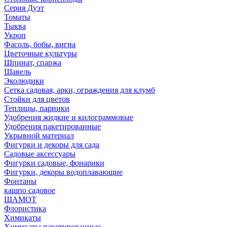
Серия Дуэт
Томаты
Тыква
Укроп
Фасоль, бобы, вигна
Цветочные культуры
Шпинат, спаржа
Щавель
Эколюдики
Сетка садовая, арки, ограждения для клумб
Стойки для цветов
Теплицы, парники
Удобрения жидкие и килограммовые
Удобрения пакетированные
Укрывной материал
Фигурки и декоры для сада
Садовые аксессуары
Фигурки садовые, фонарики
Фигурки, декоры водоплавающие
Фонтаны
кашпо садовое
ШАМОТ
Флористика
Химикаты
Химикаты пакетированные