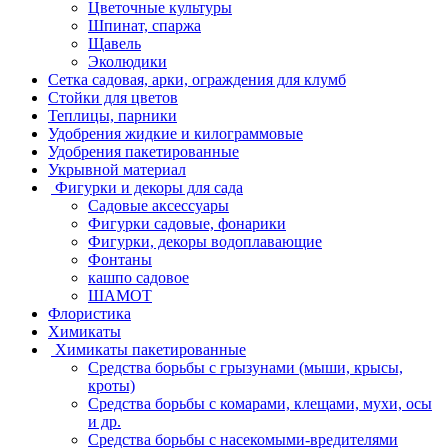
Цветочные культуры
Шпинат, спаржа
Щавель
Эколюдики
Сетка садовая, арки, ограждения для клумб
Стойки для цветов
Теплицы, парники
Удобрения жидкие и килограммовые
Удобрения пакетированные
Укрывной материал
Фигурки и декоры для сада
Садовые аксессуары
Фигурки садовые, фонарики
Фигурки, декоры водоплавающие
Фонтаны
кашпо садовое
ШАМОТ
Флористика
Химикаты
Химикаты пакетированные
Средства борьбы с грызунами (мыши, крысы,
кроты)
Средства борьбы с комарами, клещами, мухи, осы
и др.
Средства борьбы с насекомыми-вредителями