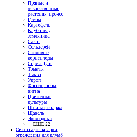
Пряные и
лекарственные
растения, прочее
Грибы
Картофель
Клубника,
земляника
Салат
Сельдерей
Столовые
корнеплоды
Серия Дуэт
Томаты
Тыква
Укроп
Фасоль, бобы,
вигна
Цветочные
культуры
Шпинат, спаржа
Щавель
Эколюдики
+ ЕЩЕ 22
Сетка садовая, арки,
ограждения для клумб