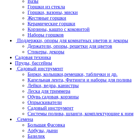
Вазы
Горшки из стекла
Горшки, вазоны, миски
Жестяные горшки
Керамические горшки
Корзины, кашпо с коковитой
Наборы горшков
Поддержки, опоры для комнатных цветов и декоры
Держатели, опоры, решетки для цветов
Стикеры, декоры
Садовая техника
Пруды, бассейны
Садовый инструмент
Бирки, колышки,ремешки, таблички и др.
Капельная лента, Фитинги и наборы для полива
Лейки, ведра, канистры
Леска для триммера
Обувь садовая, корзины
Опрыскиватели
Садовый инструмент
Системы полива, шланги, комплектующие к ним
Семена
Большая Фасовка
Арбузы, дыни
Базилик