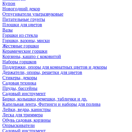
Купон
Новогодний декор
Отпугиватели ультразвуковые
Питательные грунты
Плошки для цветов
Вазы
Горшки из стекла
Горшки, вазоны, миски
Жестяные горшки
Керамические горшки
Корзины, кашпо с коковитой
Наборы горшков
Поддержки, опоры для комнатных цветов и декоры
Держатели, опоры, решетки для цветов
Стикеры, декоры
Садовая техника
Пруды, бассейны
Садовый инструмент
Бирки, колышки,ремешки, таблички и др.
Капельная лента, Фитинги и наборы для полива
Лейки, ведра, канистры
Леска для триммера
Обувь садовая, корзины
Опрыскиватели
Садовый инструмент